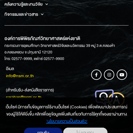
คลังความรู้และงานวิจัย
กิจกรรมและข่าวสาร
องค์การพิพิธภัณฑ์วิทยาศาสตร์แห่งชาติ
กระทรวงการอุดมศึกษา วิทยาศาสตร์วิจัยและนวัตกรรม 39 หมู่ 3 ต.คลองห้า
อ.คลองหลวง จ.ปทุมธานี 12120
โทร: 02577-9999, แฟกซ์ 02577-9900
อีเมล
info@nsm.or.th
(สำหรับรับ-ส่งหนังสือราชการ)
saraban@nsm.or.th
เว็บไซค์ มีการเก็บข้อมูลการใช้งานเว็บไซต์ (Cookies) เพื่อพัฒนาประสบการณ์
ของผู้ใช้ให้ดียิ่งขึ้น คลิกเพื่อดูข้อมูลเพิ่มเติมเกี่ยวกับการใช้คุกกี้ของเราผ่านทาง
ช่องทางการสอบถามข้อมูล
‘นโยบายความเป็นส่วนตัว'
ยอมรับ
ไม่ ขอบคุณ