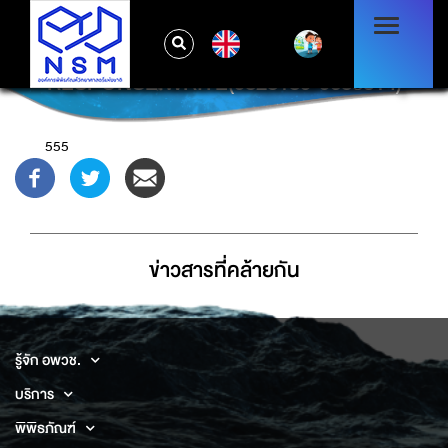
EN
RESPONSE.WRITE(9828189*9683814)
555
ข่าวสารที่่คล้ายกัน
รู้จัก อพวช.
บริการ
พิพิธภัณฑ์