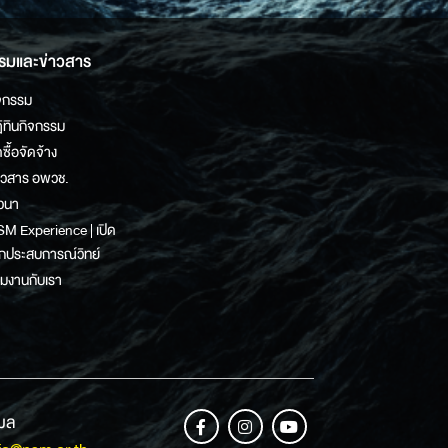
รมและข่าวสาร
จกรรม
ิทินกิจกรรม
ดซื้อจัดจ้าง
าวสาร อพวช.
วนา
M Experience | เปิด
กประสบการณ์วิทย์
วมงานกับเรา
เมล