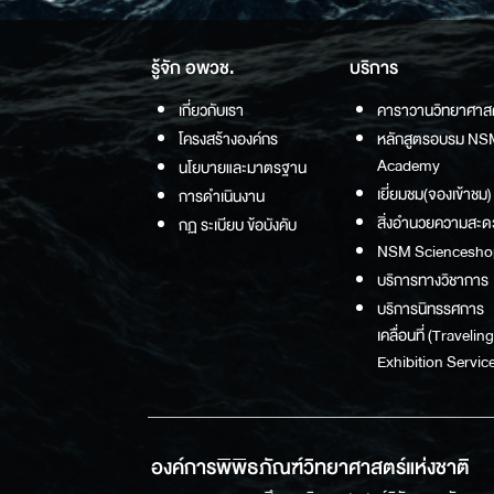
รู้จัก อพวช.
บริการ
เกี่ยวกับเรา
คาราวานวิทยาศาส
โครงสร้างองค์กร
หลักสูตรอบรม NS
Academy
นโยบายและมาตรฐาน
เยี่ยมชม(จองเข้าชม)
การดำเนินงาน
สิ่งอำนวยความสะด
กฏ ระเบียบ ข้อบังคับ
NSM Sciencesho
บริการทางวิชาการ
บริการนิทรรศการ
เคลื่อนที่ (Traveling
Exhibition Service
องค์การพิพิธภัณฑ์วิทยาศาสตร์แห่งชาติ