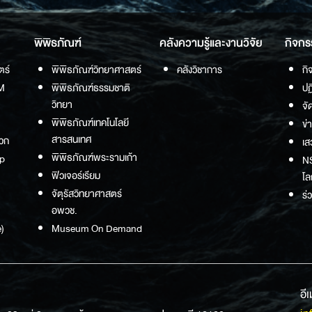
พิพิธภัณฑ์
คลังความรู้และงานวิจัย
กิจกร
ตร์
พิพิธภัณฑ์วิทยาศาสตร์
คลังวิชาการ
กิ
M
พิพิธภัณฑ์ธรรมชาติ
ปฏ
วิทยา
จั
พิพิธภัณฑ์เทคโนโลยี
ข่
สารสนเทศ
วก
เส
พิพิธภัณฑ์พระรามเก้า
p
NS
ฟิวเจอร์เรียม
โล
จัตุรัสวิทยาศาสตร์
ร่
อพวช.
)
Museum On Demand
อี