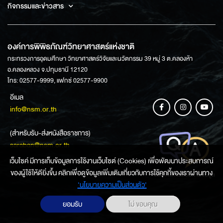
กิจกรรมและข่าวสาร
องค์การพิพิธภัณฑ์วิทยาศาสตร์แห่งชาติ
กระทรวงการอุดมศึกษา วิทยาศาสตร์วิจัยและนวัตกรรม 39 หมู่ 3 ต.คลองห้า
อ.คลองหลวง จ.ปทุมธานี 12120
โทร: 02577-9999, แฟกซ์ 02577-9900
อีเมล
info@nsm.or.th
(สำหรับรับ-ส่งหนังสือราชการ)
saraban@nsm.or.th
เว็บไซค์ มีการเก็บข้อมูลการใช้งานเว็บไซต์ (Cookies) เพื่อพัฒนาประสบการณ์
ของผู้ใช้ให้ดียิ่งขึ้น คลิกเพื่อดูข้อมูลเพิ่มเติมเกี่ยวกับการใช้คุกกี้ของเราผ่านทาง
ช่องทางการสอบถามข้อมูล
‘นโยบายความเป็นส่วนตัว'
ยอมรับ
ไม่ ขอบคุณ