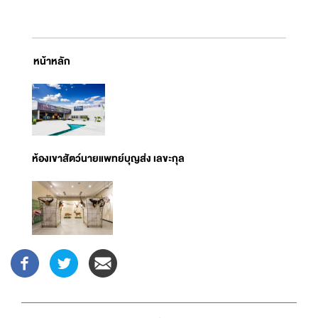
หน้าหลัก
ห้องเขาสัตว์นายแพทย์บุญส่ง เลขะกุล