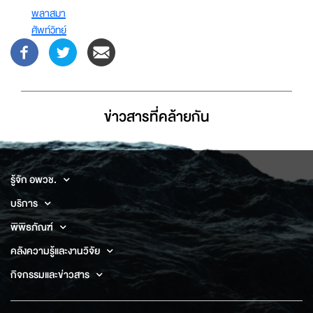
พลาสมา
ศัพท์วิทย์
ข่าวสารที่่คล้ายกัน
รู้จัก อพวช.
บริการ
พิพิธภัณฑ์
คลังความรู้และงานวิจัย
กิจกรรมและข่าวสาร