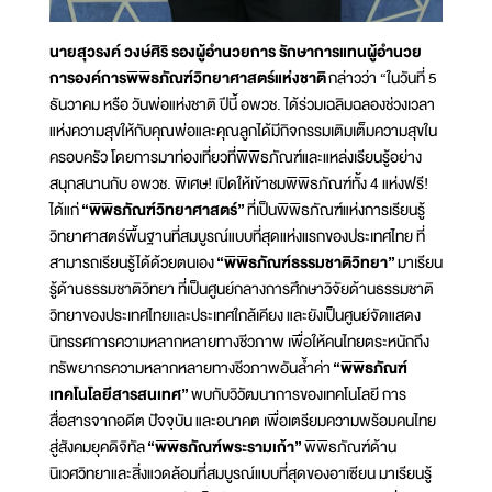
นายสุวรงค์ วงษ์ศิริ รองผู้อำนวยการ รักษาการแทนผู้อำนวย
การองค์การพิพิธภัณฑ์วิทยาศาสตร์แห่งชาติ
กล่าวว่า “ในวันที่ 5
ธันวาคม หรือ วันพ่อแห่งชาติ ปีนี้ อพวช. ได้ร่วมเฉลิมฉลองช่วงเวลา
แห่งความสุขให้กับคุณพ่อและคุณลูกได้มีกิจกรรมเติมเต็มความสุขใน
ครอบครัว โดยการมาท่องเที่ยวที่พิพิธภัณฑ์และแหล่งเรียนรู้อย่าง
สนุกสนานกับ อพวช. พิเศษ! เปิดให้เข้าชมพิพิธภัณฑ์ทั้ง 4 แห่งฟรี!
ได้แก่
“พิพิธภัณฑ์วิทยาศาสตร์”
ที่เป็นพิพิธภัณฑ์แห่งการเรียนรู้
วิทยาศาสตร์พื้นฐานที่สมบูรณ์แบบที่สุดแห่งแรกของประเทศไทย ที่
สามารถเรียนรู้ได้ด้วยตนเอง
“พิพิธภัณฑ์ธรรมชาติวิทยา”
มาเรียน
รู้ด้านธรรมชาติวิทยา ที่เป็นศูนย์กลางการศึกษาวิจัยด้านธรรมชาติ
วิทยาของประเทศไทยและประเทศใกล้เคียง และยังเป็นศูนย์จัดแสดง
นิทรรศการความหลากหลายทางชีวภาพ เพื่อให้คนไทยตระหนักถึง
ทรัพยากรความหลากหลายทางชีวภาพอันล้ำค่า
“พิพิธภัณฑ์
เทคโนโลยีสารสนเทศ”
พบกับวิวัฒนาการของเทคโนโลยี การ
สื่อสารจากอดีต ปัจจุบัน และอนาคต เพื่อเตรียมความพร้อมคนไทย
สู่สังคมยุคดิจิทัล
“พิพิธภัณฑ์พระรามเก้า”
พิพิธภัณฑ์ด้าน
นิเวศวิทยาและสิ่งแวดล้อมที่สมบูรณ์แบบที่สุดของอาเซียน มาเรียนรู้