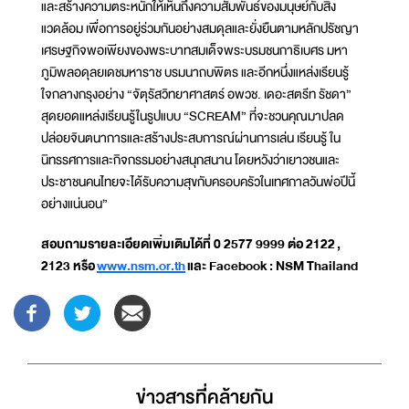
และสร้างความตระหนักให้เห็นถึงความสัมพันธ์ของมนุษย์กับสิ่ง
แวดล้อม เพื่อการอยู่ร่วมกันอย่างสมดุลและยั่งยืนตามหลักปรัชญา
เศรษฐกิจพอเพียงของพระบาทสมเด็จพระบรมชนกาธิเบศร มหา
ภูมิพลอดุลยเดชมหาราช บรมนาถบพิตร และอีกหนึ่งแหล่งเรียนรู้
ใจกลางกรุงอย่าง “จัตุรัสวิทยาศาสตร์ อพวช. เดอะสตรีท รัชดา”
สุดยอดแหล่งเรียนรู้ในรูปแบบ “SCREAM” ที่จะชวนคุณมาปลด
ปล่อยจินตนาการและสร้างประสบการณ์ผ่านการเล่น เรียนรู้ ใน
นิทรรศการและกิจกรรมอย่างสนุกสนาน โดยหวังว่าเยาวชนและ
ประชาชนคนไทยจะได้รับความสุขกับครอบครัวในเทศกาลวันพ่อปีนี้
อย่างแน่นอน”
สอบถามรายละเอียดเพิ่มเติมได้ที่ 0 2577 9999 ต่อ 2122
,
2123 หรือ
www.nsm.or.th
และ Facebook : NSM Thailand
ข่าวสารที่่คล้ายกัน