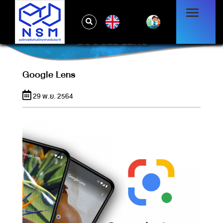
EN
GOOGLE LENS
Google Lens
29 พ.ย. 2564