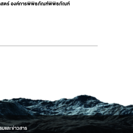
สตร์ องค์การพิพิธภัณฑ์พิพิธภัณฑ์
รมและข่าวสาร