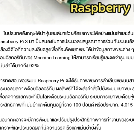
นประเทศอังกฤษได้นำหุ่นยนต์มาช่วยคัดแยกขยะได้อย่างแม่นยำและต้น
aspberry Pi 3 มาเป็นสมองในการประมวลผลบูรณาการร่วมกับระบบอัลกอ
ล้องวีดีโอที่ความละเอียดสูงเพื่อที่จะคัดแยกขยะ ได้นำข้อมูลภาพขยะต่
อนอัลกอริทึมของ Machine Learning ให้สามารถเรียนรู้และจดจำรูปแบบของ
ม่นยำได้มากถึง 92%
ารทดสอบของระบบ Raspberry Pi จะได้รับภาพขยะการลำเลียงขยะบนสาย
ระมวลผลภาพด้วยอัลลอริทึม ผลลัพธ์ที่ได้จะส่งคำสั่งไปยังระบบแยกขยะ ส
พื่อลดการแยกขยะที่เป็นโลหะด้วยระบบอัลกอริทึม ระบบการแยกขยะด้วยหุ่น
ระสิทธิภาพที่แม่นยำและต้นทุนอยู่ที่ราว 100 ปอนด์ หรือประมาณ 4,01
นอนาคตอาจจะมีการพัฒนาและปรับปรุงประสิทธิภาพการทำงานของระบบ
ิเคราะห์และประมวลผลที่มีความรวดเร็วและแม่นยำยิ่งขึ้น