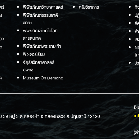
ตร์
พิพิธภัณฑ์วิทยาศาสตร์
คลังวิชาการ
กิ
M
พิพิธภัณฑ์ธรรมชาติ
ปฏ
วิทยา
จั
พิพิธภัณฑ์เทคโนโลยี
ข่
สารสนเทศ
วก
เส
พิพิธภัณฑ์พระรามเก้า
p
NS
ฟิวเจอร์เรียม
โล
จัตุรัสวิทยาศาสตร์
ร่
อพวช.
)
Museum On Demand
อี
in
ม 39 หมู่ 3 ต.คลองห้า อ.คลองหลวง จ.ปทุมธานี 12120
(ส