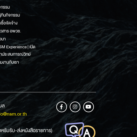
จกรรม
ิทินกิจกรรม
ดซื้อจัดจ้าง
าวสาร อพวช.
วนา
M Experience | เปิด
กประสบการณ์วิทย์
วมงานกับเรา
เมล
fo@nsm.or.th
ำหรับรับ-ส่งหนังสือราชการ)