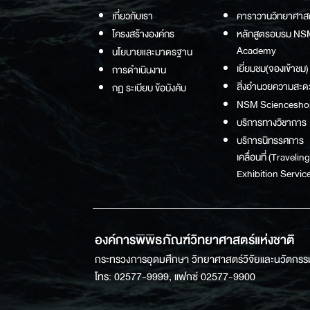
เกี่ยวกับเรา
คาราวานวิทยาศาส
โครงสร้างองค์กร
หลักสูตรอบรม NS
Academy
นโยบายและมาตรฐาน
เยี่ยมชม(จองเข้าชม)
การดำเนินงาน
สิ่งอำนวยความสะด
กฏ ระเบียบ ข้อบังคับ
NSM Sciencesho
บริการทางวิชาการ
บริการนิทรรศการ
เคลื่อนที่ (Traveling
Exhibition Service
องค์การพิพิธภัณฑ์วิทยาศาสตร์แห่งชาติ
กระทรวงการอุดมศึกษา วิทยาศาสตร์วิจัยและนวัตกรร
โทร: 02577-9999, แฟกซ์ 02577-9900