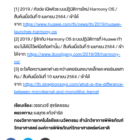
[1] 2019./ หัวเว่ย เปิดตัวระบบปฏิบัติการใหม่ Harmony OS./
สืบค้นเมื่อวันที่ 9 เมษายน 2564./ เข้าได้
จาก:
https://www.huawei.com/th/news/th/2019/huawei-
launches-harmony-os
[2] 2019./ รู้จักกับ Harmony OS ระบบปฏิบัติการที่ Huawei ทำ
เอง ไม่ได้มีไว้แค่มือถือเท่านั้น./ สืบค้นเมื่อวันที่ 9 เมษายน 2564./ เข้า
ได้จาก:
https://www.itcoolgang.com/2019/08/harmony-
os/
[3] อะไรคือความแตกต่างระหว่างเคอร์เนลขนาดเล็กและเคอร์เนลเสา
หิน./ สืบค้นเมื่อวันที่ 10 เมษายน 2564./ เข้าได้
จาก:
https://th.strephonsays.com/what-is-the-difference-
between-microkernel-and-monolithic-kernel
เรียบเรียง:
วรรณวจี สุจริตธรรม
ตรวจทาน:
ยงยุทธ แก้วจำรัส
กองวิชาการเทคโนโลยีและนวัตกรรม สำนักวิชาการพิพิธภัณฑ์
วิทยาศาสตร์ องค์การพิพิธภัณฑ์วิทยาศาสตร์แห่งชาติ