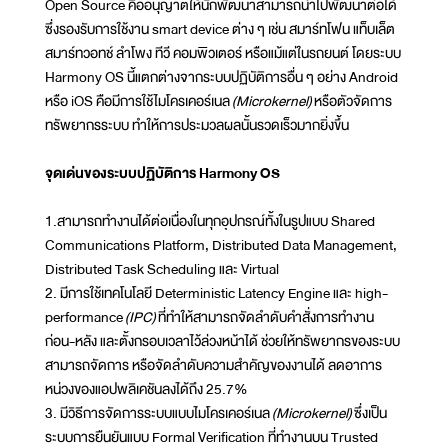
Open Source คืออนุญาตให้นักพัฒนาสามารถนำไปพัฒนาต่อได้
ซึ่งรองรับการใช้งาน smart device ต่าง ๆ เช่น สมาร์ทโฟน แท็บเล็ต
สมาร์ทวอทช์ ลําโพง ทีวี คอมพิวเตอร์ หรือแม้แต่ในรถยนต์ โดยระบบ
Harmony OS นี้แตกต่างจากระบบปฏิบัติการอื่น ๆ อย่าง Android
หรือ iOS คือมีการใช้ไมโครเคอร์เนล
(Microkernel)
หรือตัวจัดการ
ทรัพยากรระบบ ทำให้การประมวลผลนั้นรวดเร็วมากยิ่งขึ้น
จุดเด่นของระบบปฏิบัติการ Harmony OS
1.สามารถทำงานได้ต่อเนื่องในทุกอุปกรณ์ทั้งในรูปแบบ Shared
Communications Platform, Distributed Data Management,
Distributed Task Scheduling และ Virtual
2. มีการใช้เทคโนโลยี Deterministic Latency Engine และ high-
performance
(IPC)
ที่ทำให้สามารถจัดลำดับคำสั่งการทำงาน
ก่อน-หลัง และตั้งกรอบเวลาไว้ล่วงหน้าได้ ช่วยให้ทรัพยากรของระบบ
สามารถจัดการ หรือจัดลำดับความสำคัญของงานได้ ลดอาการ
หน่วงของแอปพลิเคชันลงได้ถึง 25.7%
3. มีวิธีการจัดการระบบแบบไมโครเคอร์เนล
(Microkernel)
ซึ่งเป็น
ระบบการยืนยันแบบ Formal Verification ที่ทำงานบน Trusted