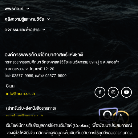
พิพิธภัณฑ์
คลังความรู้และงานวิจัย
กิจกรรมและข่าวสาร
องค์การพิพิธภัณฑ์วิทยาศาสตร์แห่งชาติ
กระทรวงการอุดมศึกษา วิทยาศาสตร์วิจัยและนวัตกรรม 39 หมู่ 3 ต.คลองห้า
อ.คลองหลวง จ.ปทุมธานี 12120
โทร: 02577-9999, แฟกซ์ 02577-9900
อีเมล
info@nsm.or.th
(สำหรับรับ-ส่งหนังสือราชการ)
saraban@nsm.or.th
เว็บไซค์ มีการเก็บข้อมูลการใช้งานเว็บไซต์ (Cookies) เพื่อพัฒนาประสบการณ์
ของผู้ใช้ให้ดียิ่งขึ้น คลิกเพื่อดูข้อมูลเพิ่มเติมเกี่ยวกับการใช้คุกกี้ของเราผ่านทาง
ช่องทางการสอบถามข้อมูล