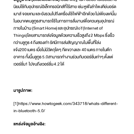
นิยมใช้กับอุปกรณ์อิเล็กทรอนิกส์ที่ไร้สาย เช่น หูฟังลำโพงคีย์บอร์ด
เมาส์ จอยเกม และยังรวมไปถึงเครื่องใช้ไฟฟ้าอีกด้วย ไม่เพียงแค่นั้น
ในอนาคตบลูทูธสามารถใช้ในการการสั่งงานเพื่อควบคุมอุปกรณ์
ภายในบ้าน (Smart Home) และอุปกรณ์IoT(Internet of
Things)โดยสามารถส่งข้อมูลด้วยความเร็วสูงถึง 2 Mbps ซึ่งเร็ว
กว่าบลูทูธ 4 ถึงสองเท่า รัศมีการส่งสัญญาณในพื้นที่โล่ง
แจ้ง200 เมตร เมื่อไม่มีวัตถุใดๆ กีดขวางและ 40 เมตร ภายในตึก
อาคาร ทั้งนี้บลูทูธ 5.0สามารถทำงานร่วมกับเวอร์ชั่นเก่าๆ ตั้งแต่
เวอร์ชั่น1 ไปจนถึงเวอร์ชั่น 4.2 ได้
มารูปภาพ:
[1]https://www.howtogeek.com/343718/whats-different-
in-bluetooth-5.0/
แหล่งข้อมูลอ้างอิง: