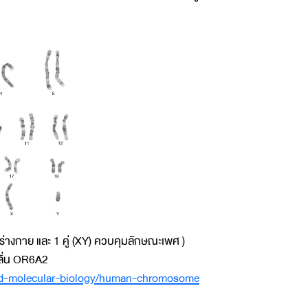
ร่างกาย และ 1 คู่ (XY) ควบคุมลักษณะเพศ )
บกลิ่น OR6A2
and-molecular-biology/human-chromosome