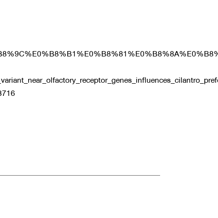
e/article/336/%E0%B8%9C%E0%B8%B1%E0%B8%81
ariant_near_olfactory_receptor_genes_influences_cilantro_pref
63716