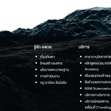
รู้จัก อพวช.
บริการ
เกี่ยวกับเรา
คาราวานวิทยาศาส
โครงสร้างองค์กร
หลักสูตรอบรม NS
Academy
นโยบายและมาตรฐาน
เยี่ยมชม(จองเข้าชม)
การดำเนินงาน
สิ่งอำนวยความสะด
กฏ ระเบียบ ข้อบังคับ
NSM Sciencesho
บริการทางวิชาการ
บริการนิทรรศการ
เคลื่อนที่ (Traveling