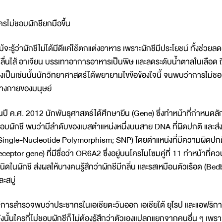
ครไม่ชอบผักชียกมือขึ้น
ม้จะรู้ว่าผักชีไม่ได้มีดีแค่ใช้ตกแต่งอาหาร เพราะผักชีมีประโยชน์ ทั้งช่ว
ลื่นไส้ อาเจียน บรรเทาอาการอาหารเป็นพิษ และลดระดับน้ำตาลในเลือด ถ
ึงเป็นเช่นนั้นนักวิทยาศาสตร์ได้พยายามไขข้อข้องใจนี้ จนพบว่าการไม่ชอ
่างกายของมนุษย์
นปี ค.ศ. 2012 นักพันธุศาสตร์ได้ศึกษายีน (Gene) ซึ่งทำหน้าที่กำหนดล
อบผักชี พบว่ามีลำดับของเบสตำแหน่งหนึ่งบนสาย DNA ที่ผิดปกติ แ
Single-Nucleotide Polymorphism; SNP) โดยตำแหน่งที่มีความผิดปกตินั
eceptor gene) ที่มีชื่อว่า OR6A2 ซึ่งอยู่บนโครโมโซมคู่ที่ 11 ทำหน้าที่
นิดในผักชี ส่งผลให้บางคนรู้สึกว่าผักชีมีกลิ่น และรสเหมือนตัวเรือด (
ละสบู่
ีการสำรวจพบว่าประชากรในเอเชียตะวันออก เอเชียใต้ ยุโรป และแอฟริก
ังนั้นใครที่ไม่ชอบผักชีก็ไม่ต้องรู้สึกว่าตัวเองแปลกแยกจากคนอื่น ๆ เพราะ