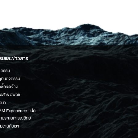
รมและข่าวสาร
จกรรม
ิทินกิจกรรม
ดซื้อจัดจ้าง
าวสาร อพวช.
วนา
M Experience | เปิด
กประสบการณ์วิทย์
วมงานกับเรา