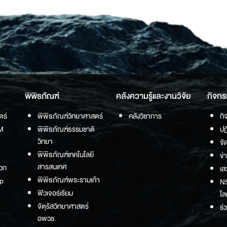
พิพิธภัณฑ์
คลังความรู้และงานวิจัย
กิจกร
ตร์
พิพิธภัณฑ์วิทยาศาสตร์
คลังวิชาการ
กิ
M
พิพิธภัณฑ์ธรรมชาติ
ปฏ
วิทยา
จั
พิพิธภัณฑ์เทคโนโลยี
ข่
สารสนเทศ
วก
เส
พิพิธภัณฑ์พระรามเก้า
p
NS
ฟิวเจอร์เรียม
โล
จัตุรัสวิทยาศาสตร์
ร่
อพวช.