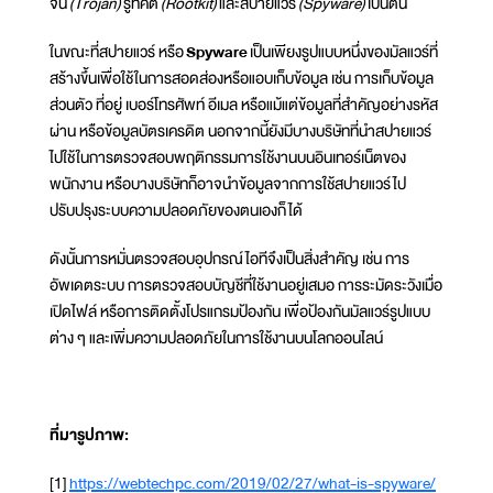
จัน
(Trojan)
รูทคิต
(Rootkit)
และสปายแวร์
(Spyware)
เป็นต้น
ในขณะที่สปายแวร์ หรือ
Spyware
เป็นเพียงรูปแบบหนึ่งของมัลแวร์ที่
สร้างขึ้นเพื่อใช้ในการสอดส่องหรือแอบเก็บข้อมูล เช่น การเก็บข้อมูล
ส่วนตัว ที่อยู่ เบอร์โทรศัพท์ อีเมล หรือแม้แต่ข้อมูลที่สำคัญอย่างรหัส
ผ่าน หรือข้อมูลบัตรเครดิต นอกจากนี้ยังมีบางบริษัทที่นำสปายแวร์
ไปใช้ในการตรวจสอบพฤติกรรมการใช้งานบนอินเทอร์เน็ตของ
พนักงาน หรือบางบริษัทก็อาจนำข้อมูลจากการใช้สปายแวร์ไป
ปรับปรุงระบบความปลอดภัยของตนเองก็ได้
ดังนั้นการหมั่นตรวจสอบอุปกรณ์ไอทีจึงเป็นสิ่งสำคัญ เช่น การ
อัพเดตระบบ การตรวจสอบบัญชีที่ใช้งานอยู่เสมอ การระมัดระวังเมื่อ
เปิดไฟล์ หรือการติดตั้งโปรแกรมป้องกัน เพื่อป้องกันมัลแวร์รูปแบบ
ต่าง ๆ และเพิ่มความปลอดภัยในการใช้งานบนโลกออนไลน์
ที่มารูปภาพ:
[1]
https://webtechpc.com/2019/02/27/what-is-spyware/