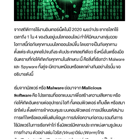
จากสถิติการใช้งานอินเทอร์เน็ตในปี 2020 เผยว่าประชากรโลกใช้
เวลาถึง 1 ใน 4 ของวันอยู่บนโลกออนไลน์ ทำให้มีคนบางกลุ่มฉวย
โอกาสนี้ก่อภัยคุกคามบนโลกออนไลน์ขึ้น โดยอาจเป็นภัยคุกคาม
ตั้งแต่ระดับบุคคลไปจนถึงระดับประเทศเลยทีเดียว ซึ่งหนึ่งในเครื่องมือ
อันตรายที่ก่อให้เกิดภัยคุกคามในลักษณะนี้ คือสิ่งที่เรียกว่า Malware
และ Spyware ทั้งคู่จะมีความเหมือนหรือแตกต่างกันอย่างไรนั้น ขอ
อธิบายดังนี้
เริ่มจากมัลแวร์ หรือ
Malware
ย่อมาจาก
Malicious
Software
คือ โปรแกรมที่ออกแบบมาเพื่อสร้างความเสียหาย หรือ
ก่อให้เกิดอันตรายต่ออุปกรณ์ไอที ทั้งคอมพิวเตอร์ แท็บเล็ต หรือสมา
ร์ทโฟน ตั้งแต่การเข้าควบคุมระบบคอมพิวเตอร์ การเปลี่ยนรหัสผ่าน
การแก้ไขหรือแอบเพิ่มเติมข้อมูล การส่งข้อความก่อกวน รวมถึงการ
ใช้มัลแวร์ในการเรียกค่าไถ่ ซึ่งมัลแวร์มีหลายประเภทแบ่งตามรูปแบบ
การทำงาน ตัวอย่างเช่น ไวรัส
(Virus)
เวิร์ม
(Worm)
โทร