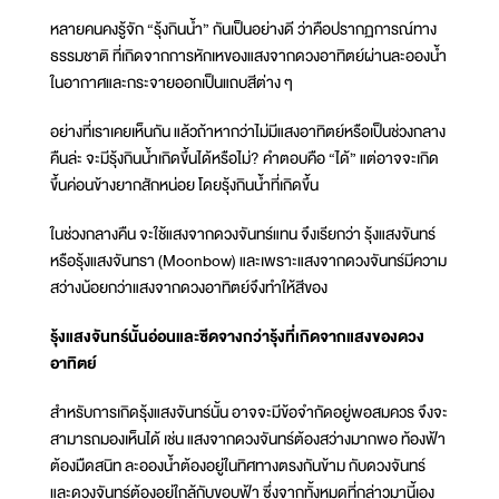
หลายคนคงรู้จัก “รุ้งกินน้ำ” กันเป็นอย่างดี ว่าคือปรากฏการณ์ทาง
ธรรมชาติ ที่เกิดจากการหักเหของแสงจากดวงอาทิตย์ผ่านละอองน้ำ
ในอากาศและกระจายออกเป็นแถบสีต่าง ๆ
อย่างที่เราเคยเห็นกัน แล้วถ้าหากว่าไม่มีแสงอาทิตย์หรือเป็นช่วงกลาง
คืนล่ะ จะมีรุ้งกินน้ำเกิดขึ้นได้หรือไม่? คำตอบคือ “ได้” แต่อาจจะเกิด
ขึ้นค่อนข้างยากสักหน่อย โดยรุ้งกินน้ำที่เกิดขึ้น
ในช่วงกลางคืน จะใช้แสงจากดวงจันทร์แทน จึงเรียกว่า รุ้งแสงจันทร์
หรือรุ้งแสงจันทรา (Moonbow) และเพราะแสงจากดวงจันทร์มีความ
สว่างน้อยกว่าแสงจากดวงอาทิตย์จึงทำให้สีของ
รุ้งแสงจันทร์นั้นอ่อนและซีดจางกว่ารุ้งที่เกิดจากแสงของดวง
อาทิตย์
สำหรับการเกิดรุ้งแสงจันทร์นั้น อาจจะมีข้อจำกัดอยู่พอสมควร จึงจะ
สามารถมองเห็นได้ เช่น แสงจากดวงจันทร์ต้องสว่างมากพอ ท้องฟ้า
ต้องมืดสนิท ละอองน้ำต้องอยู่ในทิศทางตรงกันข้าม กับดวงจันทร์
และดวงจันทร์ต้องอยู่ใกล้กับขอบฟ้า ซึ่งจากทั้งหมดที่กล่าวมานี้เอง