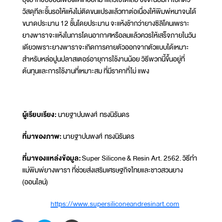
วัสดุทีละชั้นรอให้แห้งไม่ติดขนแปรงแล้วทาต่อเนื่องให้พิมพ์หนาจนได้
ขนาดประมาน 12 ชั้นโดยประมาน จะแห้งช้ากว่ายางซิลิโคนเพราะ
ยางพาราจะแห้งในการโดนอากาศหรือลมแล้วควรให้เสร็จภายในวัน
เดียวเพราะยางพาราจะเกิดการคายตัวออกจากตัวแบบได้เหมาะ
สำหรับหล่อปูนปลาสเตอร์อายุการใช้งานน้อย วิธีพวกนี้ขึ้นอยู่ที่
ต้นทุนและการใช้งานที่เหมาะสม ที่มีราคาที่ไม่ แพง
ผู้เรียบเรียง:
นายฐาปนพงศ์ ทรงนิรันดร
ที่มาของภาพ:
นายฐาปนพงศ์ ทรงนิรันดร
ที่มาของแหล่งข้อมูล:
Super Silicone & Resin Art. 2562. วิธีทำ
แม่พิมพ์ยางพารา ที่ช่วยส่งเสริมเศรษฐกิจไทยและชาวสวนยาง
(ออนไลน์)
https://www.supersiliconeandresinart.com