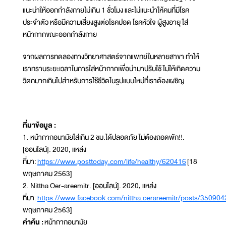
แนะนำให้ออกกำลังกายไม่เกิน 1 ชั่วโมง และไม่แนะนำให้คนที่มีโรค
ประจำตัว หรือมีความเสี่ยงสูงต่อโรคปอด โรคหัวใจ ผู้สูงอายุ ใส่
หน้ากากขณะออกกำลังกาย
จากผลการทดลองทางวิทยาศาสตร์จากแพทย์ในหลายสาขา ทำให้
เราทราบระยะเวลาในการใส่หน้ากากเพื่อนำมาปรับใช้ ไม่ให้เกิดความ
วิตกมากเกินไปสำหรับการใช้ชีวิตในรูปแบบใหม่ที่เราต้องเผชิญ
ที่มาข้อมูล :
1. หน้ากากอนามัยใส่เกิน 2 ชม.ได้ปลอดภัย ไม่ต้องถอดพัก!!.
[ออนไลน์]. 2020, แหล่ง
ที่มา:
https://www.posttoday.com/life/healthy/620416
[18
พฤษภาคม 2563]
2. Nittha Oer-areemitr. [ออนไลน์]. 2020, แหล่ง
ที่มา:
https://www.facebook.com/nittha.oerareemitr/posts/3509
พฤษภาคม 2563]
คำค้น :
หน้ากากอนามัย