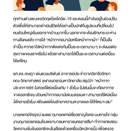
ทุกท่านต่างพบเจอวิกฤตโรคโควิด-19 และตอนนี้กำลังอยู่ในช่วงปรับ
ตัวเพื่อให้สามารถดำเนินชีวิตได้อย่างเป็นปกติในรูปแบบที่เปลี่ยนไป
คนส่วนใหญ่เริ่มออกจากบ้านมากขึ้น นอกจากจะต้องรักษาระยะห่าง
ทางสังคมแล้ว การใส่ “หน้ากากอนามัยหรือหน้ากากผ้า” ก็เป็นสิ่ง
จำเป็น หากเราใส่หน้ากากติดต่อกันเป็นระยะเวลานาน ๆ จะส่งผลต่อ
สุขภาพของเราหรือไม่ แล้วเราสามารถใส่เป็นระยะเวลานานต่อเนื่อง
ได้แค่ไหน
รศ.ดร.เจษฎา เด่นดวงบริพันธ์ อาจารย์ประจำภาควิชาชีววิทยา
คณะวิทยาศาสตร์ จุฬาลงกรณ์มหาวิทยาลัย สรุปว่า
“หน้ากาก
ประเภท N95 ไม่ควรใช้ต่อเนื่องเกิน 1 ชั่วโมง ไม่เช่นนั้นจะเกิดอาการ
ขาดออกซิเจน ส่วนหน้ากากอนามัยแบบธรรมดา สามารถใช้ต่อเนื่อง
ได้หลายชั่วโมง เพียงแต่ต้องรักษาความสะอาดและใช้ให้เหมาะสม”
นายแพทย์จิรรุจน์ ชมเชย กุมารแพทย์เชี่ยวชาญโรคระบบหายใจ กลุ่ม
งานกุมารเวชกรรมโรงพยาบาลมหาราชนครราชสีมา ทำการทดสอบ
วัดความเข้มข้นออกซิเจนในเลือดด้วยเครื่องวัดปลายนิ้ว เพื่อตรวจ