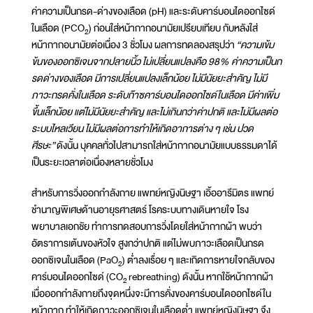
ค่าความเป็นกรด-ด่างของเลือด (pH) และระดับคาร์บอนไดออกไซด์
ในเลือด (PCO
) ก่อนใส่หน้ากากอนามัยเปรียบเทียบ กับหลังใส่
2
หน้ากากอนามัยต่อเนื่อง 3 ชั่วโมง ผลการทดลองสรุปว่า
“ความเข้ม
ข้นของออกซิเจนจากปลายนิ้ว ไม่เปลี่ยนแปลงคือ 98% ค่าความเป็นก
รดด่างของเลือด มีการเปลี่ยนแปลงเล็กน้อย ไม่มีนัยยะสำคัญ ไม่มี
ภาวะกรดคั่งในเลือด ระดับก๊าซคาร์บอนไดออกไซด์ในเลือด มีค่าเพิ่ม
ขึ้นเล็กน้อย แต่ไม่มีนัยยะสำคัญ และไม่เกินกว่าค่าปกติ และไม่มีผลต่อ
ระบบไหลเวียน ไม่มีผลต่อการทำให้เกิดอาการต่าง ๆ เช่น ปวด
ศีรษะ”
ดังนั้น บุคคลทั่วไปสามารถใส่หน้ากากอนามัยแบบธรรมดาได้
เป็นระยะเวลาต่อเนื่องหลายชั่วโมง
สำหรับการวิ่งออกกำลังกาย แพทย์หญิงนิษฐา เอิ้ออารีมิตร แพทย์
ชำนาญพิเศษด้านอายุรศาสตร์ โรคระบบทางเดินหายใจ โรง
พยาบาลเอกชัย ทำการทดสอบการวิ่งโดยใส่หน้ากากผ้า พบว่า
อัตราการเต้นของหัวใจ สูงกว่าปกติ แต่ไม่พบภาวะเลือดเป็นกรด
ออกซิเจนในเลือด (PaO
) ต่ำลงเรื่อย ๆ และเกิดการหายใจกลับของ
2
คาร์บอนไดออกไซด์ (CO
rebreathing) ดังนั้น หากใช้หน้ากากผ้า
2
เมื่อออกกำลังกายถึงจุดหนึ่งจะมีการคั่งของคาร์บอนไดออกไซด์ใน
หน้ากาก ทำให้เกิดภาวะออกซิเจนในเลือดต่ำ แพทย์หญิงนิษฐา จึง