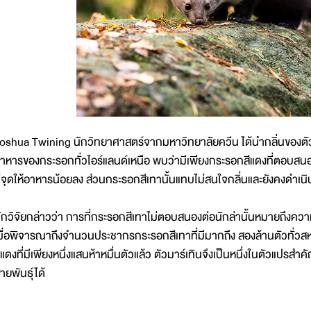
oshua Twining นักวิทยาศาสตร์จากมหาวิทยาลัยควีน ได้นำกลิ่นของตัวมาร
าหารของกระรอกทั่วไอร์แลนด์เหนือ พบว่ามีเพียงกระรอกสีแดงที่ตอบสน
ี่จุดให้อาหารน้อยลง ส่วนกระรอกสีเทานั้นแทบไม่สนใจกลิ่นและยังคงดำเ
ักวิจัยกล่าวว่า การที่กระรอกสีเทาไม่ตอบสนองต่อนักล่านั้นหมายถึงความเ
มื่อพิจารณาถึงจำนวนประชากรกระรอกสีเทาที่มีมากถึง สองล้านตัวท
ีแดงที่มีเพียงหนึ่งแสนห้าหมื่นตัวแล้ว ตัวมาร์เทินจึงเป็นหนึ่งในตัวแปร
ายพันธุ์ได้