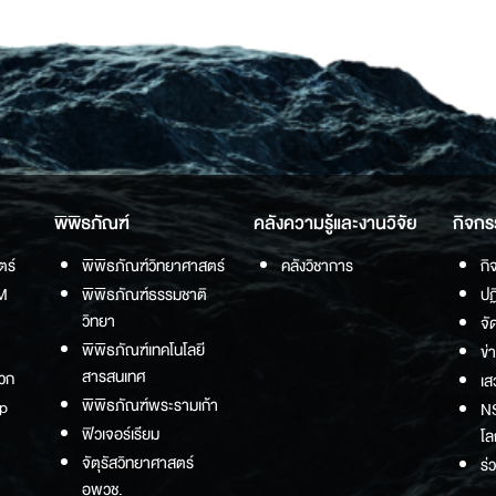
พิพิธภัณฑ์
คลังความรู้และงานวิจัย
กิจกร
ตร์
พิพิธภัณฑ์วิทยาศาสตร์
คลังวิชาการ
กิ
M
พิพิธภัณฑ์ธรรมชาติ
ปฏ
วิทยา
จั
พิพิธภัณฑ์เทคโนโลยี
ข่
สารสนเทศ
วก
เส
พิพิธภัณฑ์พระรามเก้า
p
NS
ฟิวเจอร์เรียม
โล
จัตุรัสวิทยาศาสตร์
ร่
อพวช.