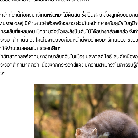
ักล่าที่ว่านี้คือตัวมาร์เทินหรือหมาไม้ต้นสน ซึ่งเป็นสัตว์เลี้ยงลูกด้วยนม
Mustelidae) มีลักษณะลำตัวเพรียวยาว ส่วนใบหน้าคลายกับสุนัข ใบหูมีข
ีกรงเล็บที่แหลมคม มีความว่องไวและยังปีนต้นไม้ได้อย่างคล่องแคล่ว จึงทำ
ระรอกสีเทานั่นเอง โดยในงานวิจัยก่อนหน้านี้พบว่าตัวมาร์เทินมีผลเชิ
ำให้จำนวนลดลงในกระรอกสีเทา
ักวิทยาศาสตร์จากมหาวิทยาลัยควีนในเมืองเบลฟาสต์ ไอร์แลนด์เหนือข
ระรอกสีเทามากกว่า เนื่องจากกระรอกสีแดง มีความสามารถในการรับรู้ถึงอ
ว่า