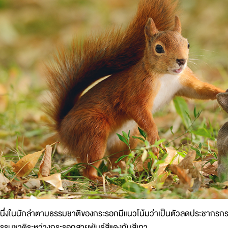
นึ่งในนักล่าตามธรรมชาติของกระรอกมีแนวโน้มว่าเป็นตัวลดประชากรกระ
รรมชาติระหว่างกระรอกสายพันธุ์สีแดงกับสีเทา