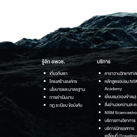
รู้จัก อพวช.
บริการ
เกี่ยวกับเรา
คาราวานวิทยาศาส
โครงสร้างองค์กร
หลักสูตรอบรม NS
Academy
นโยบายและมาตรฐาน
เยี่ยมชม(จองเข้าชม)
การดำเนินงาน
สิ่งอำนวยความสะด
กฏ ระเบียบ ข้อบังคับ
NSM Sciencesho
บริการทางวิชาการ
บริการนิทรรศการ
เคลื่อนที่ (Traveling