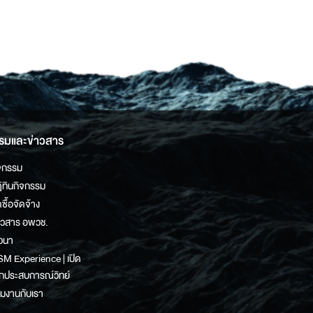
รมและข่าวสาร
จกรรม
ิทินกิจกรรม
ดซื้อจัดจ้าง
าวสาร อพวช.
วนา
M Experience | เปิด
กประสบการณ์วิทย์
วมงานกับเรา