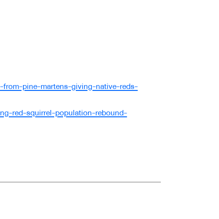
at-from-pine-martens-giving-native-reds-
ng-red-squirrel-population-rebound-