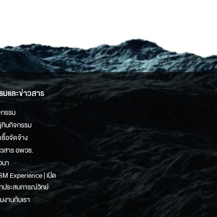
รมและข่าวสาร
จกรรม
ิทินกิจกรรม
ดซื้อจัดจ้าง
าวสาร อพวช.
วนา
M Experience | เปิด
กประสบการณ์วิทย์
วมงานกับเรา