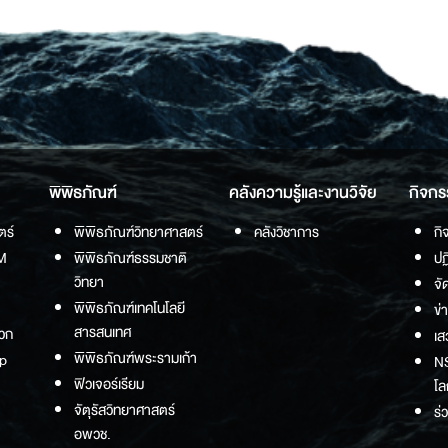
พิพิธภัณฑ์
คลังความรู้และงานวิจัย
กิจกร
ตร์
พิพิธภัณฑ์วิทยาศาสตร์
คลังวิชาการ
กิ
M
พิพิธภัณฑ์ธรรมชาติ
ปฏ
วิทยา
จั
พิพิธภัณฑ์เทคโนโลยี
ข่
สารสนเทศ
วก
เส
พิพิธภัณฑ์พระรามเก้า
p
NS
ฟิวเจอร์เรียม
โล
จัตุรัสวิทยาศาสตร์
ร่
อพวช.