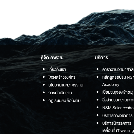
รู้จัก อพวช.
บริการ
เกี่ยวกับเรา
คาราวานวิทยาศาส
โครงสร้างองค์กร
หลักสูตรอบรม NS
Academy
นโยบายและมาตรฐาน
เยี่ยมชม(จองเข้าชม)
การดำเนินงาน
สิ่งอำนวยความสะด
กฏ ระเบียบ ข้อบังคับ
NSM Sciencesho
บริการทางวิชาการ
บริการนิทรรศการ
เคลื่อนที่ (Traveling