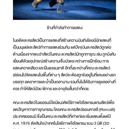
ช้างที่กำลังทำการแสดง
ในอดีตละครสัตว์เป็นการแสดงที่สร้างความบันเทิงโดยมีนักแสดงที่
เป็นมนุษย์และสัตว์ทำการแสดงร่วมกัน แต่ปัจจุบันละครสัตว์ถูกต่อ
ต้านเนื่องจากพบว่าสัตว์ในคณะละครสัตว์มักถูกทารุณ เช่น ถูกบังคับ
เฆี่ยนตีด้วยอุปกรณ์สร้างความเจ็บปวดระหว่างการฝึกซ้อม การ
แสดงหวาดเสียว และฝืนธรรมชาติ อีกทั้งระหว่างที่คณะละครสัตว์
เร่ร่อนไปจัดแสดงในพื้นที่ต่าง ๆ สัตว์จะต้องถูกขังอยู่ในที่แคบอย่างรถ
บรรทุก อดอาหารและน้ำเป็นเวลานาน รวมทั้งไม่ได้รับการดูแลอย่างที่
ควร ทำให้สัตว์ป่วย พิการ และอายุขัยสั้นกว่าที่ควร
คณะละครสัตว์ในเยอรมนีไดมีแนวคิดใช้ภาพโฮโลแกรมแทนสัตว์เพื่อ
ลดปัญหาการทารุณกรรม โดยคณะละครสัตว์รอนคาลลี (Roncalli)
ประเทศเยอรมนี ซึ่งเป็นคณะละครสัตว์ที่เก่าแก่และเริ่มแสดงตั้งแต่ปี
ค.ศ. 1976 ตัดสินใจนำเทคโนโลยีภาพโฮโลแกรม แบบ 3 มิติ (3D