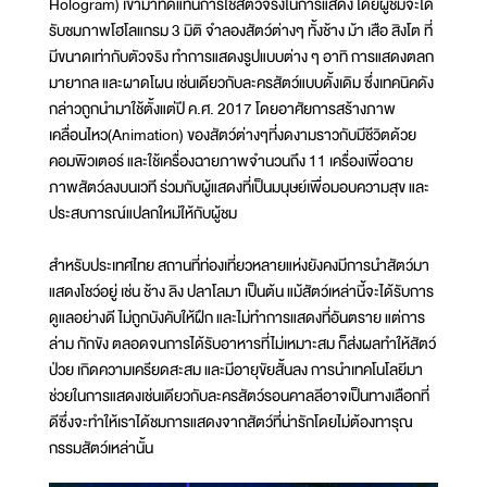
Hologram) เข้ามาทดแทนการใช้สัตว์จริงในการแสดง โดยผู้ชมจะได้
รับชมภาพโฮโลแกรม 3 มิติ จำลองสัตว์ต่างๆ ทั้งช้าง ม้า เสือ สิงโต ที่
มีขนาดเท่ากับตัวจริง ทำการแสดงรูปแบบต่าง ๆ อาทิ การแสดงตลก
มายากล และผาดโผน เช่นเดียวกับละครสัตว์แบบดั้งเดิม ซึ่งเทคนิคดัง
กล่าวถูกนำมาใช้ตั้งแต่ปี ค.ศ. 2017 โดยอาศัยการสร้างภาพ
เคลื่อนไหว(Animation) ของสัตว์ต่างๆที่งดงามราวกับมีชีวิตด้วย
คอมพิวเตอร์ และใช้เครื่องฉายภาพจำนวนถึง 11 เครื่องเพื่อฉาย
ภาพสัตว์ลงบนเวที ร่วมกับผู้แสดงที่เป็นมนุษย์เพื่อมอบความสุข และ
ประสบการณ์แปลกใหม่ให้กับผู้ชม
สำหรับประเทศไทย สถานที่ท่องเที่ยวหลายแห่งยังคงมีการนำสัตว์มา
แสดงโชว์อยู่ เช่น ช้าง ลิง ปลาโลมา เป็นต้น แม้สัตว์เหล่านี้จะได้รับการ
ดูแลอย่างดี ไม่ถูกบังคับให้ฝึก และไม่ทำการแสดงที่อันตราย แต่การ
ล่าม กักขัง ตลอดจนการได้รับอาหารที่ไม่เหมาะสม ก็ส่งผลทำให้สัตว์
ป่วย เกิดความเครียดสะสม และมีอายุขัยสั้นลง การนำเทคโนโลยีมา
ช่วยในการแสดงเช่นเดียวกับละครสัตว์รอนคาลลีอาจเป็นทางเลือกที่
ดีซึ่งจะทำให้เราได้ชมการแสดงจากสัตว์ที่น่ารักโดยไม่ต้องทารุณ
กรรมสัตว์เหล่านั้น