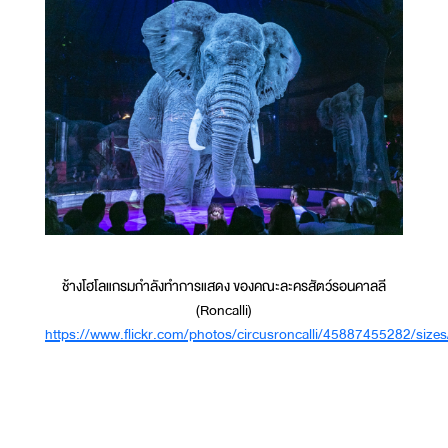
ช้างโฮโลแกรมกำลังทำการแสดง ของคณะละครสัตว์รอนคาลลี
(Roncalli)
https://www.flickr.com/photos/circusroncalli/45887455282/sizes/