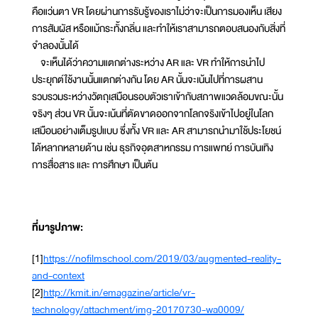
คือแว่นตา VR โดยผ่านการรับรู้ของเราไม่ว่าจะเป็นการมองเห็น เสียง
การสัมผัส หรือแม้กระทั้งกลิ่น และทำให้เราสามารถตอบสนองกับสิ่งที่
จำลองนั้นได้
จะเห็นได้ว่าความแตกต่างระหว่าง AR และ VR ทำให้การนำไป
ประยุกต์ใช้งานนั้นแตกต่างกัน โดย AR นั้นจะเน้นไปที่การผสาน
รวบรวมระหว่างวัตถุเสมือนรอบตัวเราเข้ากับสภาพแวดล้อมขณะนั้น
จริงๆ ส่วน VR นั้นจะเน้นที่ตัดขาดออกจากโลกจริงเข้าไปอยู่ในโลก
เสมือนอย่างเต็มรูปแบบ ซึ่งทั้ง VR และ AR สามารถนำมาใช้ประโยชน์
ได้หลากหลายด้าน เช่น ธุรกิจอุตสาหกรรม การแพทย์ การบันเทิง
การสื่อสาร และ การศึกษา เป็นต้น
ที่มารูปภาพ:
[1]
https://nofilmschool.com/2019/03/augmented-reality-
and-context
[2]
http://kmit.in/emagazine/article/vr-
technology/attachment/img-20170730-wa0009/