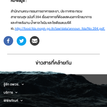
ที่มาข้อมูล :
สำนักงานคณะกรรมการอาหารและยา, ประกาศกระทรวง
สาธารณสุข ฉบับที่ 394 เรื่องอาหารที่ต้องแสดงฉลากโภชนาการ
และค่าพลังงาน น้ำตาล ไขมัน และโซเดียมแบบจีดี
เอ,
http://food.fda.moph.go.th/law/data/announ_fda/No.394.pdf.
ข่าวสารที่่คล้ายกัน
รู้จัก อพวช.
บริการ
พิพิธภัณฑ์