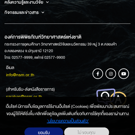
คลังความรู้และงานวิจัย
กิจกรรมและข่าวสาร
องค์การพิพิธภัณฑ์วิทยาศาสตร์แห่งชาติ
กระทรวงการอุดมศึกษา วิทยาศาสตร์วิจัยและนวัตกรรม 39 หมู่ 3 ต.คลองห้า
อ.คลองหลวง จ.ปทุมธานี 12120
โทร: 02577-9999, แฟกซ์ 02577-9900
อีเมล
info@nsm.or.th
(สำหรับรับ-ส่งหนังสือราชการ)
saraban@nsm.or.th
เว็บไซค์ มีการเก็บข้อมูลการใช้งานเว็บไซต์ (Cookies) เพื่อพัฒนาประสบการณ์
ของผู้ใช้ให้ดียิ่งขึ้น คลิกเพื่อดูข้อมูลเพิ่มเติมเกี่ยวกับการใช้คุกกี้ของเราผ่านทาง
ช่องทางการสอบถามข้อมูล
‘นโยบายความเป็นส่วนตัว'
ยอมรับ
ไม่ ขอบคุณ