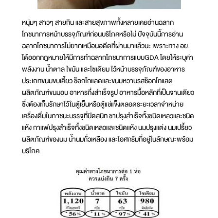
หนุ่มๆ สาวๆ สายกิน และสายสุขภาพทั้งหลายเคยอ่านฉลาก
โภชนาการหน้าบรรจุภัณฑ์ก่อนบริโภคหรือไม่ ปัจจุบันนี้การอ่าน
ฉลากโภชนาการไม่ยากเหมือนอดีตที่ผ่านมาแล้วนะ เพราะทาง อย.
ได้ออกกฎหมายให้มีการทำฉลากโภชนาการแบบGDA โดยให้ระบุค่า
พลังงาน น้ำตาล ไขมัน และโซเดียม ไว้หน้าบรรจุภัณฑ์ของอาหาร
ประเภทขนมขบเคี้ยว ช็อกโกแลตและขนมหวานรสช็อกโกแลต
ผลิตภัณฑ์ขนมอบ อาหารกึ่งสำเร็จรูป อาหารมื้อหลักที่เป็นจานเดียว
ซึ่งต้องเก็บรักษาไว้ในตู้เย็นหรือตู้แช่แข็งตลอดระยะเวลาจำหน่าย
เครื่องดื่มในภาชนะบรรจุที่ปิดสนิท ชาปรุงสำเร็จทั้งชนิดเหลวและชนิด
แห้ง กาแฟปรุงสำเร็จทั้งชนิดเหลวและชนิดแห้ง นมปรุงแต่ง นมเปรี้ยว
ผลิตภัณฑ์ของนม น้ำนมถั่วเหลือง และไอศกรีมที่อยู่ในลักษณะพร้อม
บริโภค