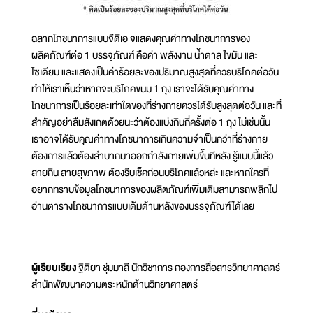
ฉลากโภชนาการแบบจีดีเอ จแสดงคุณค่าทางโภชนาการของ
ผลิตภัณฑ์ต่อ 1 บรรจุภัณฑ์ คือค่า พลังงาน น้ำตาล ไขมัน และ
โซเดียม และแสดงเป็นค่าร้อยละของปริมาณสูงสุดที่ควรบริโภคต่อวัน
ทำให้เราเห็นว่าหากจะบริโภคขนม 1 ถุง เราจะได้รับคุณค่าทาง
โภชนาการเป็นร้อยละเท่าใดของที่ร่างกายควรได้รับสูงสุดต่อวัน และที่
สำคัญอย่าลืมสังเกตด้วยนะว่าต้องแบ่งกินกี่ครั้งต่อ 1 ถุง ไม่เช่นนั้น
เราอาจได้รับคุณค่าทางโภชนาการเกินความจำเป็นกว่าที่ร่างกาย
ต้องการแล้วต้องลำบากมาออกกำลังกายเพิ่มขึ้นทีหลัง รู้แบบนี้แล้ว
สายกิน สายสุขภาพ ต้องรีบเช็คก่อนบริโภคแล้วหล่ะ และหากใครที่
อยากทราบข้อมูลโภชนาการของผลิตภัณฑ์เพิ่มเติมสามารถพลิกไป
อ่านตารางโภชนาการแบบเต็มด้านหลังของบรรจุภัณฑ์ได้เลย
ผู้เรียบเรียง
ฐิติยา ชุ่มมาลี นักวิชาการ กองการสื่อสารวิทยาศาสตร์
สำนักพัฒนาความตระหนักด้านวิทยาศาสตร์