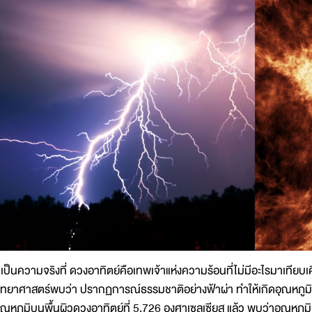
ป็นความจริงที่ ดวงอาทิตย์คือเทพเจ้าแห่งความร้อนที่ไม่มีอะไรมาเทียบเคี
ิทยาศาสตร์พบว่า ปรากฏการณ์ธรรมชาติอย่างฟ้าผ่า ทำให้เกิดอุณหภูมิส
ุณหภูมิบนพื้นผิวดวงอาทิตย์ที่ 5,726 องศาเซลเซียส แล้ว พบว่าอุณหภูม