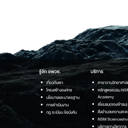
รู้จัก อพวช.
บริการ
เกี่ยวกับเรา
คาราวานวิทยาศาส
โครงสร้างองค์กร
หลักสูตรอบรม NS
Academy
นโยบายและมาตรฐาน
เยี่ยมชม(จองเข้าชม)
การดำเนินงาน
สิ่งอำนวยความสะด
กฏ ระเบียบ ข้อบังคับ
NSM Sciencesho
บริการทางวิชาการ