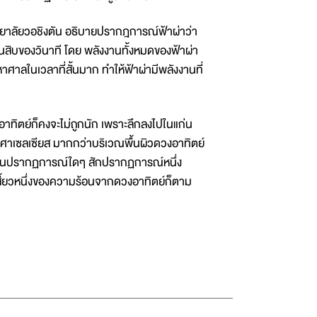
ทยาลัยวอชิงตัน อธิบายปรากฎการณ์ฟ้าผ่าว่า
่งในสิบของวินาที โดย พลังงานทั้งหมดของฟ้าผ่า
าลในเวลาที่สั้นมาก ทำให้ฟ้าผ่ามีพลังงานที่
าทิตย์ก็คงจะไม่ถูกนัก เพราะลึกลงไปในแก่น
งศาเซลเซียส มากกว่าบริเวณพื้นผิวดวงอาทิตย์
อนในปรากฏการณ์ใดๆ สักปรากฏการณ์หนึ่ง
เสี้ยวหนึ่งของความร้อนจากดวงอาทิตย์ก็ตาม