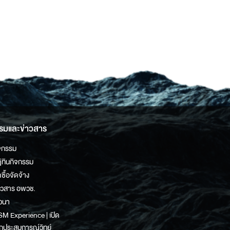
รมและข่าวสาร
จกรรม
ิทินกิจกรรม
ดซื้อจัดจ้าง
าวสาร อพวช.
วนา
M Experience | เปิด
กประสบการณ์วิทย์