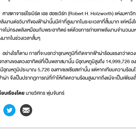
าสตาจารย์โรเบิร์ต เอช ฮอซเวิร์ท (Robert H. Holzworth) แห่งมหาวิ
ลังงานต่อวินาทีของฟ้าผ่านั้นมีค่าที่สูงมากในระยะเวลาที่สั้นมาก แค่หนึ
าจไม่ทรงพลังเหมือนกับพระอาทิตย์ แต่ด้วยการถ่ายเทพลังงานจำนวนมหาศ
ูงมากในช่วงเวลาสั้นๆ
ย่างไรก็ตาม การที่จะบอกว่าอุณหภูมิที่เกิดจากฟ้าผ่าร้อนแรงกว่าดวงอ
จกลางของดวงอาทิตย์ที่เป็นพลาสมานั้น มีอุณหภูมิสูงถึง 14,999,726 อ
ี่มีอุณหภูมิประมาณ 5,726 องศาเซลเซียสเท่านั้น แต่หากเทียบความร้
้าผ่า จึงเป็นปรากฏการณ์ที่ทำให้เกิดความร้อนสูงมากถึงแม้จะเป็นเพียง
รียบเรียงโดย
นายวิศกร พุ่มจันทร์