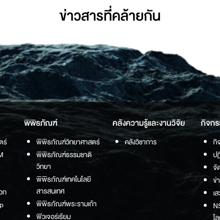
ข่าวสารที่่คล้ายกัน
พิพิธภัณฑ์
คลังความรู้และงานวิจัย
กิจกร
ตร์
พิพิธภัณฑ์วิทยาศาสตร์
คลังวิชาการ
กิ
M
พิพิธภัณฑ์ธรรมชาติ
ปฏ
วิทยา
จั
พิพิธภัณฑ์เทคโนโลยี
ข่
สารสนเทศ
วก
เส
พิพิธภัณฑ์พระรามเก้า
p
NS
ฟิวเจอร์เรียม
โล