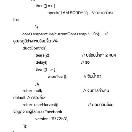
.then(() => {
speak('I AM SORRY')'; // กล่าวคำขอ
โทษ
})
coreTemperature(currentCoreTemp * 1.05); //
อุณหภูมิร่างกายร้อนขึ้น 5%
ductControl()
.tears(2) // ปล่อยน้ำตา 2 หยด
.delay() // รอ
.then(() => {
wipeTear(); // ซับน้ำตา
});
return null; // จบการทำงาน
default: // กรณีอื่นๆ
return userHarvest({ // ตอบกลับด้วย
ข้อมูลจากผู้ใช้ระบบ Facebook
version: '6772b3',
});