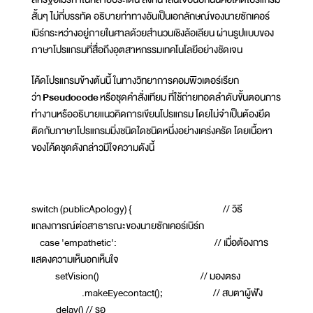
สั้นๆ ไม่กี่บรรทัด อธิบายท่าทางอันเป็นเอกลักษณ์ของนายซักเคอร์
เบิร์กระหว่างอยู่ภายในศาลด้วยสำนวนเชิงล้อเลียน ผ่านรูปแบบของ
ภาษาโปรแกรมที่สื่อถึงอุตสาหกรรมเทคโนโลยีอย่างชัดเจน
โค้ดโปรแกรมข้างต้นนี้ ในทางวิทยาการคอมพิวเตอร์เรียก
ว่า
Pseudocode
หรือชุดคำสั่งเทียม ที่ใช้ถ่ายทอดลำดับขั้นตอนการ
ทำงานหรืออธิบายแนวคิดการเขียนโปรแกรม โดยไม่จำเป็นต้องยึด
ติดกับภาษาโปรแกรมมิ่งชนิดใดชนิดหนึ่งอย่างเคร่งครัด โดยเนื้อหา
ของโค้ดชุดดังกล่าวมีใจความดังนี้
switch (publicApology) { // วิธี
แถลงการณ์ต่อสาธารณะของนายซักเคอร์เบิร์ก
case 'empathetic': // เมื่อต้องการ
แสดงความเห็นอกเห็นใจ
setVision() // มองตรง
.makeEyecontact(); // สบตาผู้ฟัง
delay() // รอ