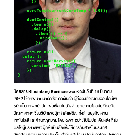
นิตยสาร
Bloomberg Businessweek
ฉบับวันที่ 18 มีนาคม
2562 ใช้ภาพนายมาร์ก ซักเคอร์เบิร์ก ผู้ก่อตั้งสื่อสังคมออนไลน์เฟ
ซบุ๊กเป็นภาพหน้าปก เพื่อเชื่อมโยงถึงข่าวสารภายในฉบับเกี่ยวกับ
ปัญหาต่างๆ ซึ่งบริษัทเฟซบุ๊กกำลังเผชิญ ทั้งด้านธุรกิจ ด้าน
เทคโนโลยี และด้านกฎหมาย โดยเฉพาะอย่างยิ่งในประเด็นหลัง ที่ส่ง
ผลให้ผู้บริหารเฟซบุ๊กจำเป็นต้องขึ้นให้การกับศาลในประเทศ
สหรัฐอเมริกาในหลายประเด็น สิ่งที่น่าสนใจบนปกนั้นคือโค้ดโปรแกรม