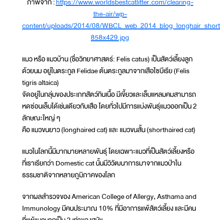
ภาพจาก :
https://www.worldsbestcatlitter.com/clearing-
the-air/wp-
content/uploads/2014/08/WBCL_web_2014_blog_longhair_short
858x429.jpg
แมว หรือ แมวบ้าน (ชื่อวิทยาศาสตร์: Felis catus) เป็นสัตว์เลี้ยงลูก
ด้วยนม อยู่ในตระกูล Felidae ต้นตระกูลมาจากเสือไซบีเรีย (Felis
tigris altaica)
จัดอยู่ในกลุ่มของประเภทสัตว์กินเนื้อ มีเขี้ยวและเล็บแหลมคมสามารถ
หดซ่อนเล็บได้เช่นเดียวกับเสือ โดยทั่วไปมีการแบ่งพันธุ์แมวออกเป็น 2
ลักษณะใหญ่ ๆ
คือ แมวขนยาว (longhaired cat) และ แมวขนสั้น (shorthaired cat)
แมวในโลกนี้มีมากมายหลายพันธุ์ โดยเฉพาะแมวที่เป็นสัตว์เลี้ยงหรือ
ที่เราเรียกว่า Domestic cat นั้นมีวิวัฒนาการมาจากแมวป่าใน
ธรรมชาติจากหลายภูมิภาคของโลก
จากผลสำรวจของ American College of Allergy, Asthama and
Immunology มีคนประมาณ 10% ที่มีอาการแพ้สัตว์เลี้ยง และมีคน