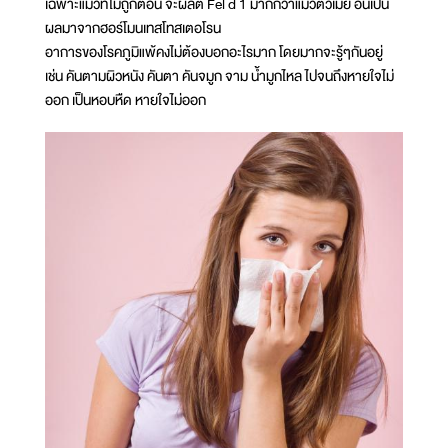
เฉพาะแมวที่ไม่ถูกตอน จะผลิต Fel d 1 มากกว่าแมวตัวเมีย อันเป็น
ผลมาจากฮอร์โมนเทสโทสเตอโรน
อาการของโรคภูมิแพ้คงไม่ต้องบอกอะไรมาก โดยมากจะรู้ๆกันอยู่
เช่น คันตามผิวหนัง คันตา คันจมูก จาม น้ำมูกไหล ไปจนถึงหายใจไม่
ออก เป็นหอบหืด หายใจไม่ออก