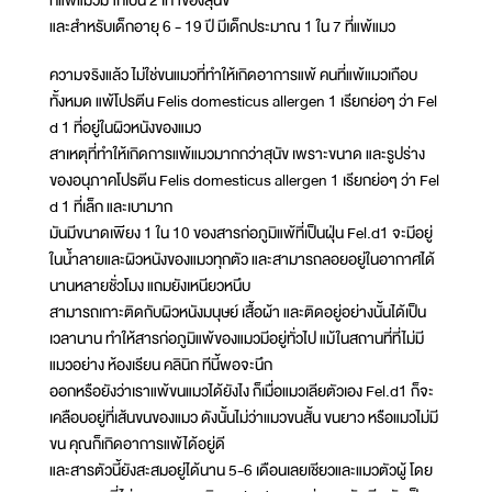
ที่แพ้แมวมากเป็น 2 เท่าของสุนัข
และสำหรับเด็กอายุ 6 - 19 ปี มีเด็กประมาณ 1 ใน 7 ที่แพ้แมว
ความจริงแล้ว ไม่ใช่ขนแมวที่ทำให้เกิดอาการแพ้ คนที่แพ้แมวเกือบ
ทั้งหมด แพ้โปรตีน Felis domesticus allergen 1 เรียกย่อๆ ว่า Fel
d 1 ที่อยู่ในผิวหนังของแมว
สาเหตุที่ทำให้เกิดการแพ้แมวมากกว่าสุนัข เพราะขนาด และรูปร่าง
ของอนุภาคโปรตีน Felis domesticus allergen 1 เรียกย่อๆ ว่า Fel
d 1 ที่เล็ก และเบามาก
มันมีขนาดเพียง 1 ใน 10 ของสารก่อภูมิแพ้ที่เป็นฝุ่น Fel.d1 จะมีอยู่
ในน้ำลายและผิวหนังของแมวทุกตัว และสามารถลอยอยู่ในอากาศได้
นานหลายชั่วโมง แถมยังเหนียวหนึบ
สามารถเกาะติดกับผิวหนังมนุษย์ เสื้อผ้า และติดอยู่อย่างนั้นได้เป็น
เวลานาน ทำให้สารก่อภูมิแพ้ของแมวมีอยู่ทั่วไป แม้ในสถานที่ที่ไม่มี
แมวอย่าง ห้องเรียน คลินิก ทีนี้พอจะนึก
ออกหรือยังว่าเราแพ้ขนแมวได้ยังไง ก็เมื่อแมวเลียตัวเอง Fel.d1 ก็จะ
เคลือบอยู่ที่เส้นขนของแมว ดังนั้นไม่ว่าแมวขนสั้น ขนยาว หรือแมวไม่มี
ขน คุณก็เกิดอาการแพ้ได้อยู่ดี
และสารตัวนี้ยังสะสมอยู่ได้นาน 5-6 เดือนเลยเชียวและแมวตัวผู้ โดย