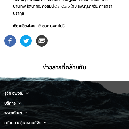
ปานเทพ รัตนากร, คอลัมน์ Cat Care โดย สพ.ญ.ภควัน ศาสตรา
นรากุล
เรียบเรียงโดย
: รักชนก บุตตะโยธี
ข่าวสารที่่คล้ายกัน
รู้จัก อพวช.
บริการ
พิพิธภัณฑ์
คลังความรู้และงานวิจัย