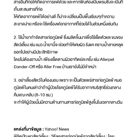
สารอื่นที่ก่อให้เกิดอาการแพ้ด้วย และหากพื้นห้องเป็นพรมซึ่งจะเป็นที่
เก็บสะสมสารที่ก่อ
ให้เกิดอาการแพ้ได้อย่างดี ก็น่าจะเปลี่ยนเป็นพื้นเรียบๆทำความ
สะอาดง่าย หรือจะใช้เครื่องฟอกอากาศก็ช่วยได้ในส่วนหนึ่งเช่นกัน
2. ใช้น้ำยากำจัดสารก่อภูมิแพ้ ซึ่งผลิตขึ้นมาเพื่อใช้เช็ดตัวและขนของ
สัตว์เลี้ยง เช่น แมว น้ำยานี้จะช่วยทำให้เศษผิว รังแค คราบน้ำลายหลุด
ออกไปอย่างมีประสิทธิภาพ
โดยไม่ต้องอาบน้ำ เพียงเช็ดตามผิวอาทิตย์ละครั้ง เช่น Allerpet
Dander-Off หรือ Aller Free บ้านเรายังไม่มีจำหน่า
3. อย่าเลี้ยงสัตว์ในห้องนอน เพราะจะเป็นตัวแพร่สารก่อภูมิแพ้ หมอ
ภูมิแพ้ในคนเล่าว่าถ้าผู้ป่วยโรคภูมิแพ้ได้รับอากาศบริสุทธิ์ช่วงกลาง
คืนขณะหลับ (8-10 ชม.)
จะทำให้ผู้ป่วยนั้นมีความต้านทานสารก่อภูมิแพ้สูงขึ้นในเวลากลางวัน
แหล่งที่มาข้อมูล :
Yahoo! News
พิชิตปัญหาสัตว์เลี้ยง : วิธีลดสารก่อภูมิแพ้จากสัตว์เลี้ยง : โดย ...