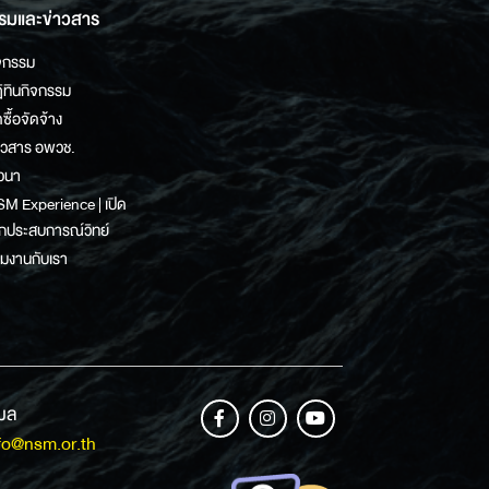
รมและข่าวสาร
จกรรม
ิทินกิจกรรม
ดซื้อจัดจ้าง
าวสาร อพวช.
วนา
M Experience | เปิด
กประสบการณ์วิทย์
วมงานกับเรา
เมล
fo@nsm.or.th