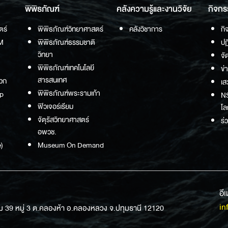
พิพิธภัณฑ์
คลังความรู้และงานวิจัย
กิจกร
ตร์
พิพิธภัณฑ์วิทยาศาสตร์
คลังวิชาการ
กิ
M
พิพิธภัณฑ์ธรรมชาติ
ปฏ
วิทยา
จั
พิพิธภัณฑ์เทคโนโลยี
ข่
สารสนเทศ
วก
เส
พิพิธภัณฑ์พระรามเก้า
p
NS
ฟิวเจอร์เรียม
โล
จัตุรัสวิทยาศาสตร์
ร่
อพวช.
)
Museum On Demand
อี
in
ม 39 หมู่ 3 ต.คลองห้า อ.คลองหลวง จ.ปทุมธานี 12120