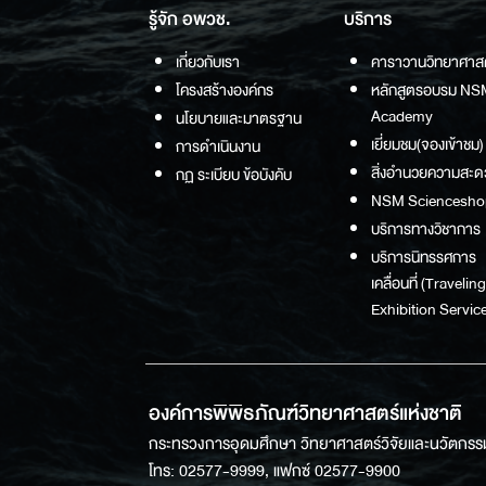
รู้จัก อพวช.
บริการ
เกี่ยวกับเรา
คาราวานวิทยาศาส
โครงสร้างองค์กร
หลักสูตรอบรม NS
Academy
นโยบายและมาตรฐาน
เยี่ยมชม(จองเข้าชม)
การดำเนินงาน
สิ่งอำนวยความสะด
กฏ ระเบียบ ข้อบังคับ
NSM Sciencesho
บริการทางวิชาการ
บริการนิทรรศการ
เคลื่อนที่ (Traveling
Exhibition Service
องค์การพิพิธภัณฑ์วิทยาศาสตร์แห่งชาติ
กระทรวงการอุดมศึกษา วิทยาศาสตร์วิจัยและนวัตกรร
โทร: 02577-9999, แฟกซ์ 02577-9900