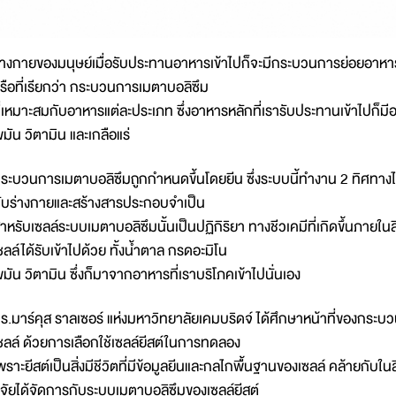
่างกายของมนุษย์เมื่อรับประทานอาหารเข้าไปก็จะมีกระบวนการย่อยอาหา
รือที่เรียกว่า กระบวนการเมตาบอลิซึม
ี่เหมาะสมกับอาหารแต่ละประเภท ซึ่งอาหารหลักที่เรารับประทานเข้าไปก็มีอ
ขมัน วิตามิน และเกลือแร่
ระบวนการเมตาบอลิซึมถูกกำหนดขึ้นโดยยีน ซึ่งระบบนี้ทำงาน 2 ทิศทางได้แ
ับร่างกายและสร้างสารประกอบจำเป็น
ำหรับเซลล์ระบบเมตาบอลิซึมนั้นเป็นปฏิกิริยา ทางชีวเคมีที่เกิดขึ้นภายในสิ่งม
ซลล์ได้รับเข้าไปด้วย ทั้งน้ำตาล กรดอะมิโน
ขมัน วิตามิน ซึ่งก็มาจากอาหารที่เราบริโภคเข้าไปนั่นเอง
ร.มาร์คุส ราลเซอร์ แห่งมหาวิทยาลัยเคมบริดจ์ ได้ศึกษาหน้าที่ของกระ
ซลล์ ด้วยการเลือกใช้เซลล์ยีสต์ในการทดลอง
พราะยีสต์เป็นสิ่งมีชีวิตที่มีข้อมูลยีนและกลไกพื้นฐานของเซลล์ คล้ายกับในส
ิจัยได้จัดการกับระบบเมตาบอลิซึมของเซลล์ยีสต์