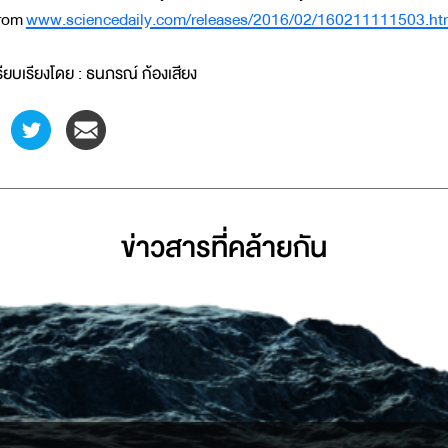
rom
www.sciencedaily.com/releases/2016/02/160211111503.ht
รียบเรียงโดย : ธนภรณ์ ก้องเสียง
ข่าวสารที่่คล้ายกัน