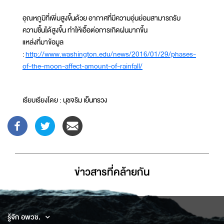
อุณหภูมิที่เพิ่มสูงขึ้นด้วย อากาศที่มีความอุ่นย่อมสามารถรับ
ความชื้นได้สูงขึ้น ทำให้เอื้อต่อการเกิดฝนมากขึ้น
แหล่งที่มาข้อมูล
:
http://www.washington.edu/news/2016/01/29/phases-
of-the-moon-affect-amount-of-rainfall/
เรียบเรียงโดย : นุชจริม เย็นทรวง
ข่าวสารที่่คล้ายกัน
รู้จัก อพวช.