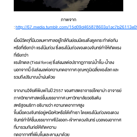
ภาพจาก
:
http://67.media.tumblr.com/15d09d465878603a1ac7b26113e0
เมื่อมีวัตถุที่มีมวลมหาศาลอยู่ใกล้กันย่อมมีแรงดึงดูดกระทำต่อกัน
หรือที่เรียกว่า แรงโน้มถ่วง ซึ่งแรงโน้มถ่วงของดวงจันทร์ทำให้เกิดแรง
ที่เรียกว่า
แรงไทเดล (Tidal force) ซึ่งส่งผลต่อปรากฏการณ์น้ำขึ้น-น้ำลง
นอกจากนี้ ยังส่งผลต่อความกดอากาศ อุณหภูมิเฉลี่ยของโลก และ
รวมถึงปริมาณน้ำฝนด้วย
จากงานวิจัยตีพิมพ์ในปี 2557 ของศาสตราจารย์โคยาม่า อาจารย์
ภาควิทยาศาสตร์ชั้นบรรยากาศ มหาวิทยาลัยวอชิงตัน
สหรัฐอเมริกา อธิบายว่า ความกดอากาศสูง
ขึ้นเมื่อดวงจันทร์อยู่เหนือหัวหรือใต้เท้าเรา โดยแรงโน้มถ่วงของดวง
จันทร์ทำให้ชั้นบรรยากาศโป่งออก-เข้าหาดวงจันทร์ มวลของอากาศ
ที่มารวมกันก่อให้เกิดความ
กดอากาศที่เพิ่มขึ้นและตามมาด้วย