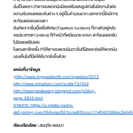
นั่นเป็นเพราะว่าตาของพวกมันมีเซลล์รับแสงรูปแท่งซึ่งมีความไวต่อ
ความเข้มของแสงระดับต่าง ๆ อยู่เป็นจำนวนมาก นอกจากนี้ยังมีการ
สะท้อนแสงของดวงตา
อันเกิดจากชั้นเนื้อเยื่อพิเศษ (Tapetum lucidum) ที่วางตัวอยู่หลัง
จอประสาทตา (retina) ที่ทำหน้าที่เหมือนกระจกเงา สะท้อนแสงกลับ
ไปยังเซลล์รับแสง
ในดวงตาอีกครั้ง ทำให้ตาของพวกมันวาวในที่มืดและช่วยให้พวกมัน
มองเห็นในที่มืดได้ดีมากยิ่งขึ้นด้วย
แหล่งที่มาข้อมูล
:
http://www.myquestionth.com/question/2212
http://www.vcharkarn.com/vcafe/137452
http://beamjanekwang.blogspot.com/p/blog-
page_6824.html
ภาพจาก :
https://s-media-cache-
ak0.pinimg.com/564x/ea/82/5c/ea825cccc17ef0423566ac2e346
เรียบเรียงโดย :
สมฤทัย ลอยมา