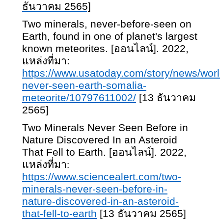
ธันวาคม 2565]
Two minerals, never-before-seen on
Earth, found in one of planet's largest
known meteorites. [ออนไลน์]. 2022,
แหล่งที่มา:
https://www.usatoday.com/story/news/worl
never-seen-earth-somalia-
meteorite/10797611002/
[13 ธันวาคม
2565]
Two Minerals Never Seen Before in
Nature Discovered In an Asteroid
That Fell to Earth. [ออนไลน์]. 2022,
แหล่งที่มา
:
https://www.sciencealert.com/two-
minerals-never-seen-before-in-
nature-discovered-in-an-asteroid-
that-fell-to-earth
[13 ธันวาคม 2565]