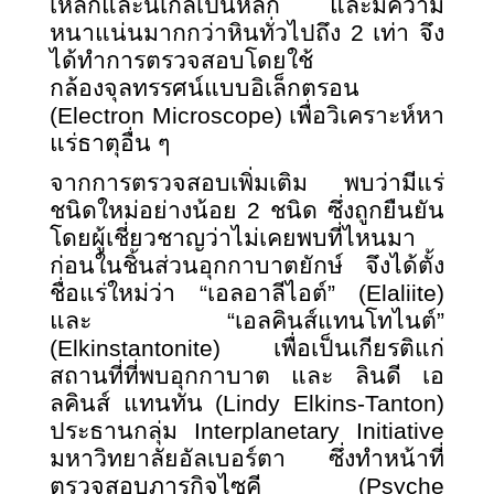
เหล็กและนิเกิลเป็นหลัก และมีความ
หนาแน่นมากกว่าหินทั่วไปถึง 2 เท่า จึง
ได้ทำการตรวจสอบโดยใช้
กล้องจุลทรรศน์แบบอิเล็กตรอน
(Electron Microscope) เพื่อวิเคราะห์หา
แร่ธาตุอื่น ๆ
จากการตรวจสอบเพิ่มเติม พบว่ามีแร่
ชนิดใหม่อย่างน้อย 2 ชนิด ซึ่งถูกยืนยัน
โดยผู้เชี่ยวชาญว่าไม่เคยพบที่ไหนมา
ก่อนในชิ้นส่วนอุกกาบาตยักษ์ จึงได้ตั้ง
ชื่อแร่ใหม่ว่า “เอลอาลีไอต์”
(Elaliite)
และ “เอลคินส์แทนโทไนต์”
(Elkinstantonite) เพื่อเป็นเกียรติแก่
สถานที่ที่พบอุกกาบาต และ ลินดี เอ
ลคินส์ แทนทัน (Lindy Elkins-Tanton)
ประธานกลุ่ม Interplanetary Initiative
มหาวิทยาลัยอัลเบอร์ตา ซึ่งทำหน้าที่
ตรวจสอบภารกิจไซคี (Psyche