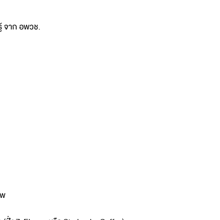
นรู้ จาก อพวช.
ทพ