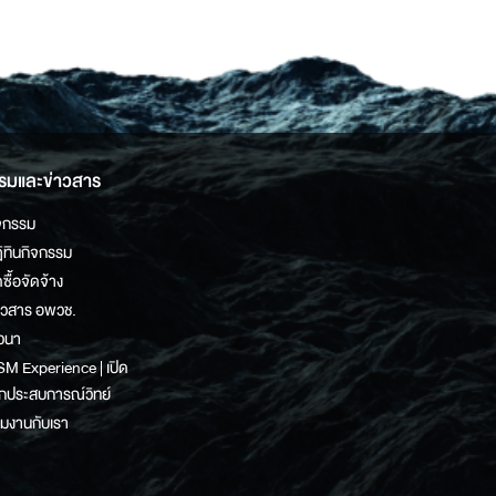
รมและข่าวสาร
จกรรม
ิทินกิจกรรม
ดซื้อจัดจ้าง
าวสาร อพวช.
วนา
M Experience | เปิด
กประสบการณ์วิทย์
วมงานกับเรา