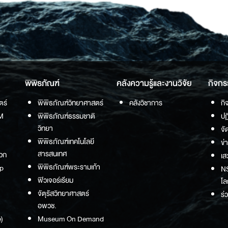
พิพิธภัณฑ์
คลังความรู้และงานวิจัย
กิจกร
ตร์
พิพิธภัณฑ์วิทยาศาสตร์
คลังวิชาการ
กิ
M
พิพิธภัณฑ์ธรรมชาติ
ปฏ
วิทยา
จั
พิพิธภัณฑ์เทคโนโลยี
ข่
สารสนเทศ
วก
เส
พิพิธภัณฑ์พระรามเก้า
p
NS
ฟิวเจอร์เรียม
โล
จัตุรัสวิทยาศาสตร์
ร่
อพวช.
)
Museum On Demand