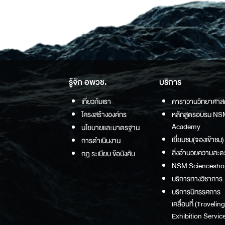
รู้จัก อพวช.
บริการ
เกี่ยวกับเรา
คาราวานวิทยาศาส
โครงสร้างองค์กร
หลักสูตรอบรม NS
Academy
นโยบายและมาตรฐาน
เยี่ยมชม(จองเข้าชม)
การดำเนินงาน
สิ่งอำนวยความสะด
กฏ ระเบียบ ข้อบังคับ
NSM Sciencesho
บริการทางวิชาการ
บริการนิทรรศการ
เคลื่อนที่ (Traveling
Exhibition Service