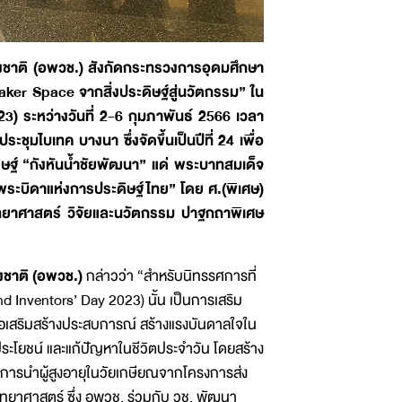
งชาติ (อพวช.) สังกัดกระทรวงการอุดมศึกษา
ker Space จากสิ่งประดิษฐ์สู่นวัตกรรม” ใน
3) ระหว่างวันที่ 2-6 กุมภาพันธ์ 2566 เวลา
มไบเทค บางนา ซึ่งจัดขึ้นเป็นปีที่ 24 เพื่อ
ิษฐ์ “กังหันน้ำชัยพัฒนา” แด่ พระบาทสมเด็จ
บิดาแห่งการประดิษฐ์ไทย” โดย ศ.(พิเศษ)
ทยาศาสตร์ วิจัยและนวัตกรรม ปาฐกถาพิเศษ
งชาติ (อพวช.)
กล่าวว่า “สำหรับนิทรรศการที่
 Inventors’ Day 2023) นั้น เป็นการเสริม
่อเสริมสร้างประสบการณ์ สร้างแรงบันดาลใจใน
ประโยชน์ และแก้ปัญหาในชีวิตประจำวัน โดยสร้าง
งมีการนำผู้สูงอายุในวัยเกษียณจากโครงการส่ง
ิทยาศาสตร์ ซึ่ง อพวช. ร่วมกับ วช. พัฒนา