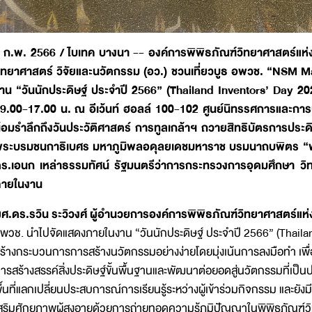
 ก.พ. 2566 / ไบเทค บางนา -- องค์การพิพิธภัณฑ์วิทยาศาสตร์แห่
ิทยาศาสตร์ วิจัยและนวัตกรรม (อว.) ชวนเที่ยวบูธ อพวช. “NSM Ma
าน “วันนักประดิษฐ์ ประจำปี 2566” (Thailand Inventors’ Day 202
9.00-17.00 น. ณ อีเว้นท์ ฮอลล์ 100-102 ศูนย์นิทรรศการและการประชุ
้อมรำลึกถึงวันประวัติศาสตร์ การทูลเกล้าฯ ถวายสิทธิบัตรการประด
ระบรมชนกาธิเบศร มหาภูมิพลอดุลยเดชมหาราช บรมนาถบพิตร “พระ
ร.เอนก เหล่าธรรมทัศน์ รัฐมนตรีว่าการกระทรวงการอุดมศึกษา วิ
ายในงาน
ศ.ดร.รวิน ระวิวงศ์ ผู้อำนวยการองค์การพิพิธภัณฑ์วิทยาศาสตร์แห่
พวช. นำไปจัดแสดงภายในงาน “วันนักประดิษฐ์ ประจำปี 2566” (Thailand
ร้างกระบวนการการสร้างนวัตกรรมอย่างง่ายโดยมุ่งเน้นการลงมือทำ เพื
ารสร้างสรรค์สิ่งประดิษฐ์ขั้นพื้นฐานและพัฒนาต่อยอดสู่นวัตกรรมที่เป็น
ื้นที่แลกเปลี่ยนประสบการณ์การเรียนรู้ระหว่างผู้เข้าร่วมกิจกรรม และยั
สริมศักยภาพผู้สูงอายุด้วยการถ่ายทอดความรู้ภูมิปัญญาในพิพิธภัณฑ์ว