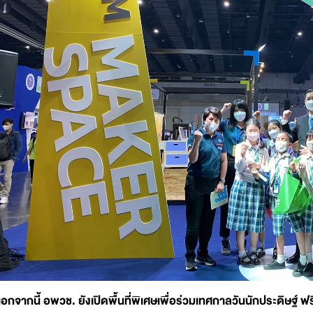
อกจากนี้ อพวช. ยังเปิดพื้นที่พิเศษเพื่อร่วมเทศกาลวันนักประดิษฐ์ ฟ