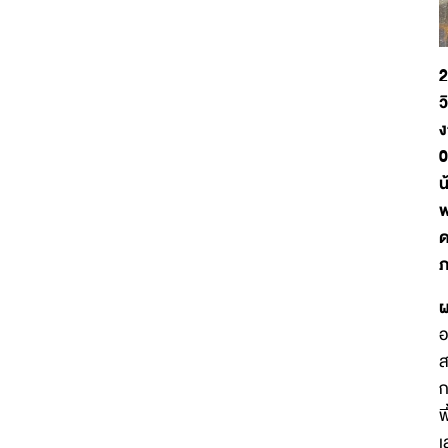
2
ว
ง
0
น
พ
ด
ภ
ผ
อ
ส
ก
พ
เ