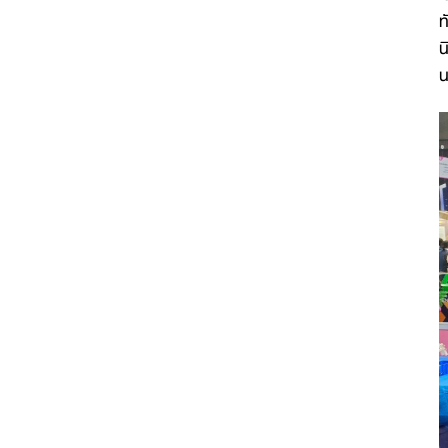
ท
น
น