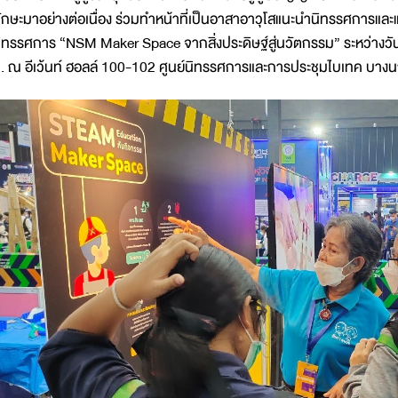
ักษะมาอย่างต่อเนื่อง ร่วมทำหน้าที่เป็นอาสาอาวุโสแนะนำนิทรรศการและ
ิทรรศการ “NSM Maker Space จากสิ่งประดิษฐ์สู่นวัตกรรม” ระหว่างวัน
. ณ อีเว้นท์ ฮอลล์ 100-102 ศูนย์นิทรรศการและการประชุมไบเทค บางน