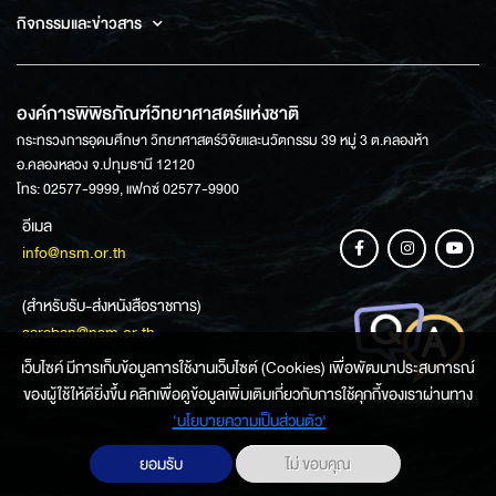
กิจกรรมและข่าวสาร
องค์การพิพิธภัณฑ์วิทยาศาสตร์แห่งชาติ
กระทรวงการอุดมศึกษา วิทยาศาสตร์วิจัยและนวัตกรรม 39 หมู่ 3 ต.คลองห้า
อ.คลองหลวง จ.ปทุมธานี 12120
โทร: 02577-9999, แฟกซ์ 02577-9900
อีเมล
info@nsm.or.th
(สำหรับรับ-ส่งหนังสือราชการ)
saraban@nsm.or.th
เว็บไซค์ มีการเก็บข้อมูลการใช้งานเว็บไซต์ (Cookies) เพื่อพัฒนาประสบการณ์
ของผู้ใช้ให้ดียิ่งขึ้น คลิกเพื่อดูข้อมูลเพิ่มเติมเกี่ยวกับการใช้คุกกี้ของเราผ่านทาง
ช่องทางการสอบถามข้อมูล
‘นโยบายความเป็นส่วนตัว'
ยอมรับ
ไม่ ขอบคุณ