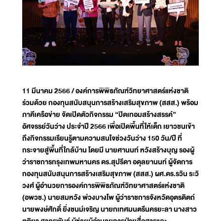
11 มีนาคม 2566 / องค์การพิพิธภัณฑ์วิทยาศาสตร์แห่งชาติ
ร่วมด้วย กองทุนสนับสนุนการสร้างเสริมสุขภาพ (สสส.) พร้อม
ภาคีเครือข่าย จัดเปิดตัวกิจกรรม “ปิดเทอมสร้างสรรค์”
อัศจรรย์วันว่าง ประจำปี 2566 เพื่อเปิดพื้นที่ให้เด็ก เยาวชนเข้า
ถึงกิจกรรมเรียนรู้ตามความสนใจช่วงวันว่าง 150 วัน/ปี ที่
กระจายสู่พื้นที่ใกล้บ้าน โดยมี นายศานนท์ หวังสร้างบุญ รองผู้
ว่าราชการกรุงเทพมหานคร ดร.สุปรีดา อดุลยานนท์ ผู้จัดการ
กองทุนสนับสนุนการสร้างเสริมสุขภาพ (สสส.) ผศ.ดร.รวิน ระวิ
วงศ์ ผู้อำนวยการองค์การพิพิธภัณฑ์วิทยาศาสตร์แห่งชาติ
(อพวช.) นายสมหวัง พ่วงบางโพ ผู้ว่าราชการจังหวัดอุตรดิตถ์
นายพงษ์ศักดิ์ ยิ่งชนม์เจริญ นายกเทศมนตรีนครยะลา นางสาว