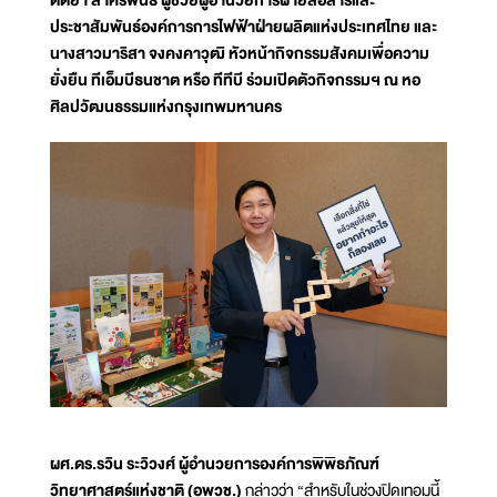
ตติยา สาครพันธ์ ผู้ช่วยผู้อำนวยการฝ่ายสื่อสารและ
ประชาสัมพันธ์องค์การการไฟฟ้าฝ่ายผลิตแห่งประเทศไทย และ
นางสาวมาริสา จงคงคาวุฒิ หัวหน้ากิจกรรมสังคมเพื่อความ
ยั่งยืน ทีเอ็มบีธนชาต หรือ ทีทีบี ร่วมเปิดตัวกิจกรรมฯ ณ หอ
ศิลปวัฒนธรรมแห่งกรุงเทพมหานคร
ผศ.ดร.รวิน ระวิวงศ์ ผู้อำนวยการองค์การพิพิธภัณฑ์
วิทยาศาสตร์แห่งชาติ (อพวช.)
กล่าวว่า “สำหรับในช่วงปิดเทอมนี้