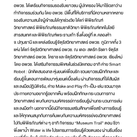
อพวช. ได้เตรียมกิจกรรมรองรับเยาวชน ผู้ปกครอง ให้มาใช้เวลาว่าง
ทำกิจกรรมร่วมกัน โดย อพวช. มีพื้นที่ให้บริการที่มีความหลากหลาย
รองรับความสนใจผู้เข้าชมได้ทุกช่วงวัย ได้แก่ พิพิธภัณฑ์
วิทยาศาสตร์ พิพิธภัณฑ์ธรรมชาติวิทยา พิพิธภัณฑ์เทคโนโลยี
สารสนเทศ และพิพิธภัณฑ์พระรามเก้า ซึ่งตั้งอยู่ที่ ต.คลองห้า
จ.ปทุมธานี และแหล่งเรียนรู้จัตุรัสวิทยาศาสตร์ อพวช. ภูมิภาคทั้ง 3
แห่ง ได้แก่ จัตุรัสวิทยาศาสตร์ อพวช. ณ เดอะ สตรีท รัชดา จัตุรัส
วิทยาศาสตร์ อพวช. โคราช และจัตุรัสวิทยาศาสตร์ อพวช. เชียงใหม่
โดย อพวช. ได้เสริมกิจกรรมพิเศษในช่วงปิดเทอม อาทิ ค่าย Smart
Robot : นักคิดสมองกล หุ่นยนต์เพื่อนรัก ชวนเยาวชนฝึกทักษะและ
เรียนรู้ขั้นตอนการพัฒนาหุ่นยนต์เบื้องต้น ผ่านกิจกรรมที่ได้สัมผัส
และลงมือปฏิบัติจริง, ค่าย Make and Play ทำ-เป็น-เล่น ชวนมาจุด
ประกายความอยากรู้อยากเห็น พร้อมฝึกทักษะกระบวนการทาง
วิทยาศาสตร์ พบกับความมหัศจรรย์การเรียนรู้ผ่านกระบวนการเล่น
และลงมือทำ นอกจากนี้ยังมีกิจกรรมเสริมศึกษาเพื่อสร้างการเรียนรู้
และให้ทุกคนสนุกกับการค้นพบกับความมหัศจรรย์ของวิทยาศาสตร์
ไปกับพิพิธภัณฑ์ต่าง ๆ อาทิ กิจกรรม “Museum Trail” ตอน ชีวา
พึ่งพาน้ำ Water is life โปรแกรมการเรียนรู้ด้วยตนเอง ผ่านธีมเรื่อง