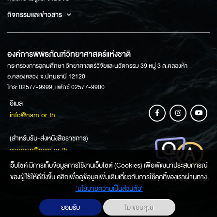
กิจกรรมและข่าวสาร
องค์การพิพิธภัณฑ์วิทยาศาสตร์แห่งชาติ
กระทรวงการอุดมศึกษา วิทยาศาสตร์วิจัยและนวัตกรรม 39 หมู่ 3 ต.คลองห้า
อ.คลองหลวง จ.ปทุมธานี 12120
โทร: 02577-9999, แฟกซ์ 02577-9900
อีเมล
info@nsm.or.th
(สำหรับรับ-ส่งหนังสือราชการ)
saraban@nsm.or.th
เว็บไซค์ มีการเก็บข้อมูลการใช้งานเว็บไซต์ (Cookies) เพื่อพัฒนาประสบการณ์
ของผู้ใช้ให้ดียิ่งขึ้น คลิกเพื่อดูข้อมูลเพิ่มเติมเกี่ยวกับการใช้คุกกี้ของเราผ่านทาง
ช่องทางการสอบถามข้อมูล
‘นโยบายความเป็นส่วนตัว'
ยอมรับ
ไม่ ขอบคุณ