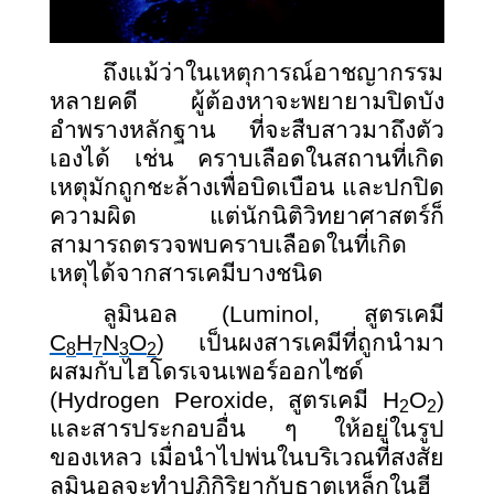
ถึงแม้ว่าในเหตุการณ์อาชญากรรม
หลายคดี ผู้ต้องหาจะพยายามปิดบัง
อำพรางหลักฐาน ที่จะสืบสาวมาถึงตัว
เองได้ เช่น คราบเลือดในสถานที่เกิด
เหตุมักถูกชะล้างเพื่อบิดเบือน และปกปิด
ความผิด แต่นักนิติวิทยาศาสตร์ก็
สามารถตรวจพบคราบเลือดในที่เกิด
เหตุได้จากสารเคมีบางชนิด
ลูมินอล
(Luminol, สูตรเคมี
C
H
N
O
) เป็นผงสารเคมีที่ถูกนำมา
8
7
3
2
ผสมกับไฮโดรเจนเพอร์ออกไซด์
(Hydrogen Peroxide, สูตรเคมี H
O
)
2
2
และสารประกอบอื่น ๆ ให้อยู่ในรูป
ของเหลว เมื่อนำไปพ่นในบริเวณที่สงสัย
ลูมินอลจะทำปฏิกิริยากับธาตุเหล็กในฮี