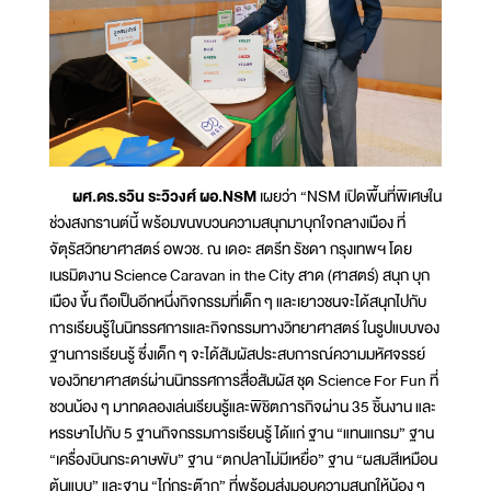
ผศ.ดร.รวิน ระวิวงศ์ ผอ.NSM
เผยว่า “NSM เปิดพื้นที่พิเศษใน
ช่วงสงกรานต์นี้ พร้อมขนขบวนความสนุกมาบุกใจกลางเมือง ที่
จัตุรัสวิทยาศาสตร์ อพวช. ณ เดอะ สตรีท รัชดา กรุงเทพฯ โดย
เนรมิตงาน Science Caravan in the City สาด (ศาสตร์) สนุก บุก
เมือง ขึ้น ถือเป็นอีกหนึ่งกิจกรรมที่เด็ก ๆ และเยาวชนจะได้สนุกไปกับ
การเรียนรู้ในนิทรรศการและกิจกรรมทางวิทยาศาสตร์ ในรูปแบบของ
ฐานการเรียนรู้ ซึ่งเด็ก ๆ จะได้สัมผัสประสบการณ์ความมหัศจรรย์
ของวิทยาศาสตร์ผ่านนิทรรศการสื่อสัมผัส ชุด Science For Fun ที่
ชวนน้อง ๆ มาทดลองเล่นเรียนรู้และพิชิตภารกิจผ่าน 35 ชิ้นงาน และ
หรรษาไปกับ 5 ฐานกิจกรรมการเรียนรู้ ได้แก่ ฐาน “แทนแกรม” ฐาน
“เครื่องบินกระดาษพับ” ฐาน “ตกปลาไม่มีเหยื่อ” ฐาน “ผสมสีเหมือน
ต้นแบบ” และฐาน “ไก่กระต๊าก” ที่พร้อมส่งมอบความสนุกให้น้อง ๆ