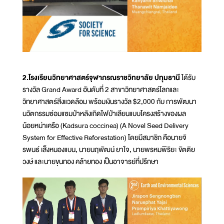
2.โรงเรียนวิทยาศาสตร์จุฬาภรณราชวิทยาลัย ปทุมธานี
ได้รับ
รางวัล Grand Award อันดับที่ 2 สาขาวิทยาศาสตร์โลกและ
วิทยาศาสตร์สิ่งแวดล้อม พร้อมเงินรางวัล $2,000 กับ การพัฒนา
นวัตกรรมซ่อมแซมป่าหลังเกิดไฟป่าเลียนแบบโครงสร้างของผล
น้อยหน่าเครือ (Kadsura coccinea) (A Novel Seed Delivery
System for Effective Reforestation) โดยมีสมาชิก คือนายจิ
รพนธ์ เส็งหนองแบน, นายนฤพัฒน์ ยาใจ, นายพรหมพิริยะ ขัตติย
วงษ์ และนายขุนทอง คล้ายทอง เป็นอาจารย์ที่ปรึกษา