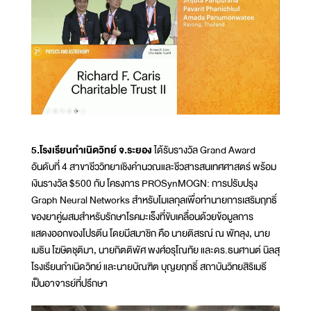
5.โรงเรียนกำเนิดวิทย์ จ.ระยอง
ได้รับรางวัล Grand Award
อันดับที่ 4 สาขาชีววิทยาเชิงคำนวณและชีวสารสนเทศศาสตร์ พร้อม
เงินรางวัล $500 กับ โครงการ PROSynMOGN: การปรับปรุง
Graph Neural Networks สำหรับโมเลกุลเพื่อทำนายการเสริมฤทธิ์
ของยาคู่ผสมสำหรับรักษาโรคมะเร็งที่ขับเคลื่อนด้วยข้อมูลการ
แสดงออกของโปรตีน โดยมีสมาชิก คือ นายติสรณ์ ณ พัทลุง, นาย
เมธิน โฆษิตชุติมา, นายกิตติพัศ พงศ์อรุโณทัย และดร.ธนศานต์ นิลสุ
โรงเรียนกำเนิดวิทย์ และนายบัณฑิต บุญยฤทธิ์ สถาบันวิทยสิริเมธี
เป็นอาจารย์ที่ปรึกษา