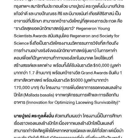
กรุงเทพฯ สมาชิกทีมประกอบด้วย นายปูรณ์ ตระกูลตั้งมั่น นายทีปกร
แก้วอำดี และนายปัณณธร ศิริ และมีนายชนันท์ เกียรติสิริสาสน์ เป็น
อาจารย์ที่ปรึกษา สามารถคว้ารางวัลใหญ่ที่สุดของการประกวด คือ
“รางวัลสุดยอดนักวิทยาสตร์รุ่นเยาว์” Regeneron Young
Scientists Awards สนับสนุนโดย Regeneron and Society for
Science ซึ่งถือเป็นรางวัลโครงงานนวัตกรรมการวิจัยที่สะท้อนถึง
การทำงานอย่างจริงจังของนักวิทยาศาสตร์รุ่นเยาว์ ในการหาคำ
ตอบเพื่อแก้ปัญหาความท้าทายของโลกในอนาคต โดยใช้แนวที่
สร้างสรรค์และแตกต่าง พร้อมทั้งได้รับเงินรางวัล $50,000 (มูลค่า
มากกว่า 1.7 ล้านบาท) พร้อมคว้ารางวัล Grand Awards อันดับ 1
สาขาสัตวศาสตร์ พร้อมเงินรางวัล $5000 (มูลค่ามากกว่า
170,000 บาท) กับ โครงงาน “การเพิ่มอัตราการรอดของแมลงช้าง
ปีกใส (Mallada basalis) จากพฤติกรรมการฟักและการเลือกกิน
อาหาร (Innovation for Optimizing Lacewing Survivability)”
นายปูรณ์ ตระกูลตั้งมั่น
ตัวแทนทีมเผยว่า โครงงานนี้เป็นการศึกษา
เรื่องราวของแมลงช้างปีกใส เนื่องจากแมลงช้างปีกใสเป็นแมลงที่
สามารถกำจัดศัตรูพืชได้หลากหลายชนิดและพบได้ทั่วโลก แต่เมื่อนำ
แมลงช้างปีกใสไปใช้จริงมีอัตราการรอดที่ต่ำ เพื่อที่จะแก้ไขปัญหาจึง