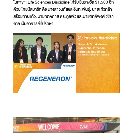
ในสาขา: Life Sciences Discipline ได้รับเงินรางวัล $1,500 อีก
ด้วย โดยมีสมาชิก คือ นางสาวนภัสชล อินทะพันธุ์, นายแก้วกล้า
สร้อยกาบแก้ว, นายกฤตภาส ตระกูลพัว และนายกฤติพงศ์ วชิรา
งกุล เป็นอาจารย์ที่ปรึกษา