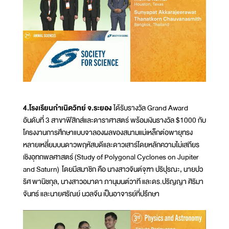
4.โรงเรียนกำเนิดวิทย์ จ.ระยอง
ได้รับรางวัล Grand Award
อันดับที่ 3 สาขาฟิสิกส์และดาราศาสตร์ พร้อมเงินรางวัล $1000 กับ
โครงงานการศึกษาแบบจาลองผลของสนามแม่เหล็กต่อพายุทรง
หลายเหลี่ยมบนดาวพฤหัสบดีและดาวเสาร์โดยหลักความไม่เสถียร
เชิงอุทกพลศาสตร์ (Study of Polygonal Cyclones on Jupiter
and Saturn) โดยมีสมาชิก คือ นางสาวจินต์จุฑา ปริปุรณะ, นายปว
ริศ พานิชกุล, นางสาวอมาดา ภานุมนต์วาที และดร.ปริญญา ศิริมา
จันทร์ และนายศรัณย์ นวลจีน เป็นอาจารย์ที่ปรึกษา