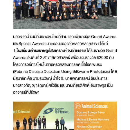
นอกจากนี้ ยังมีทีมเยาวชนไทยที่สามารถคว้ารางวัล Grand Awards
และSpecial Awards มาครอบครองอีกหลากหลายสาขา ได้แก่
1.โรงเรียนดำรงราษฎร์สงเคราะห์ จ.เชียงราย
ได้รับรางวัล Grand
Awards อันดับที่ 2 สาขาสัตวศาสตร์ พร้อมเงินรางวัล $2000 กับ
โครงการวิธีการใหม่ในการตรวจสอบการติดเชื้อโรคเพบริน
(Pebrine Disease Detection Using Silkworm Phototaxis) โดย
มีสมาชิก คือ นายธนวิชญ์ น้ำใจดี, นายพณทรรศน์ ชัยประการ,
นางสาวกัญญาริณทร์ ศรีวิชัย และนายเกียรติศักดิ์ อินราษฎร เป็น
อาจารย์ที่ปรึกษา