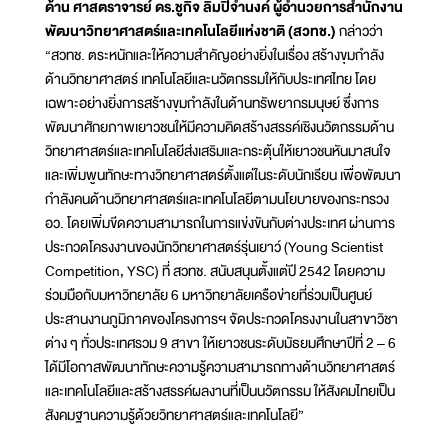
ด้าน ศาสตราจารย์ ดร.ชูกิจ ลิมปิจำนงค์ ผู้อำนวยการสำนักงาน
พัฒนาวิทยาศาสตร์และเทคโนโลยีแห่งชาติ (สวทช.)
กล่าวว่า
“สวทช. ตระหนักและให้ความสำคัญอย่างยิ่งในเรื่อง สร้างขุมกำลัง
ด้านวิทยาศาสตร์ เทคโนโลยีและนวัตกรรมให้กับประเทศไทย โดย
เฉพาะอย่างยิ่งการสร้างขุมกำลังในด้านทรัพยากรมนุษย์ ซึ่งการ
พัฒนาศักยภาพเยาวชนให้มีความคิดสร้างสรรค์เชิงนวัตกรรมด้าน
วิทยาศาสตร์และเทคโนโลยีส่งเสริมและกระตุ้นให้เยาวชนหันมาสนใจ
และเพิ่มพูนทักษะทางวิทยาศาสตร์ตั้งแต่ในระดับนักเรียน เพื่อพัฒนา
กำลังคนด้านวิทยาศาสตร์และเทคโนโลยีตามนโยบายของกระทรวง
อว. โดยเพิ่มขีดความสามารถในการแข่งขันกับต่างประเทศ ผ่านการ
ประกวดโครงงานของนักวิทยาศาสตร์รุ่นเยาว์ (Young Scientist
Competition, YSC) ที่ สวทช. สนับสนุนตั้งแต่ปี 2542 โดยความ
ร่วมมือกับมหาวิทยาลัย 6 มหาวิทยาลัยเครือข่ายที่ร่วมเป็นศูนย์
ประสานงานภูมิภาคของโครงการฯ จัดประกวดโครงงานในสาขาวิชา
ต่าง ๆ ทั่วประเทศรวม 9 สาขา ให้เยาวชนระดับมัธยมศึกษาปีที่ 2 – 6
ได้มีโอกาสพัฒนาทักษะความรู้ความสามารถทางด้านวิทยาศาสตร์
และเทคโนโลยีและสร้างสรรค์ผลงานที่เป็นนวัตกรรม ให้สังคมไทยเป็น
สังคมฐานความรู้ด้วยวิทยาศาสตร์และเทคโนโลยี”