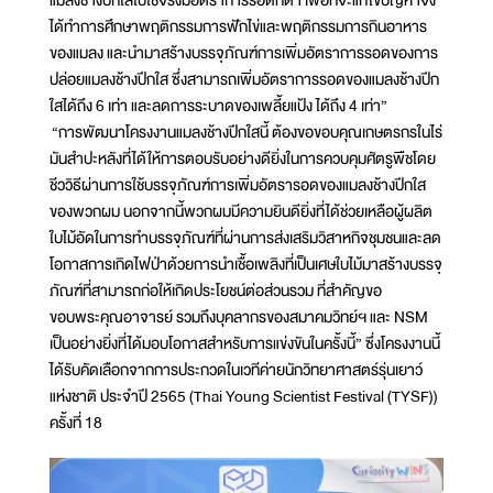
ได้ทำการศึกษาพฤติกรรมการฟักไข่และพฤติกรรมการกินอาหาร
ของแมลง และนำมาสร้างบรรจุภัณฑ์การเพิ่มอัตราการรอดของการ
ปล่อยแมลงช้างปีกใส ซึ่งสามารถเพิ่มอัตราการรอดของแมลงช้างปีก
ใสได้ถึง 6 เท่า และลดการระบาดของเพลี้ยแป้ง ได้ถึง 4 เท่า”
“การพัฒนาโครงงานแมลงช้างปีกใสนี้ ต้องขอขอบคุณเกษตรกรในไร่
มันสำปะหลังที่ได้ให้การตอบรับอย่างดียิ่งในการควบคุมศัตรูพืชโดย
ชีววิธีผ่านการใช้บรรจุภัณฑ์การเพิ่มอัตรารอดของแมลงช้างปีกใส
ของพวกผม นอกจากนี้พวกผมมีความยินดียิ่งที่ได้ช่วยเหลือผู้ผลิต
ใบไม้อัดในการทำบรรจุภัณฑ์ที่ผ่านการส่งเสริมวิสาหกิจชุมชนและลด
โอกาสการเกิดไฟป่าด้วยการนำเชื้อเพลิงที่เป็นเศษใบไม้มาสร้างบรรจุ
ภัณฑ์ที่สามารถก่อให้เกิดประโยชน์ต่อส่วนรวม ที่สำคัญขอ
ขอบพระคุณอาจารย์ รวมถึงบุคลากรของสมาคมวิทย์ฯ และ NSM
เป็นอย่างยิ่งที่ได้มอบโอกาสสำหรับการแข่งขันในครั้งนี้” ซึ่งโครงงานนี้
ได้รับคัดเลือกจากการประกวดในเวทีค่ายนักวิทยาศาสตร์รุ่นเยาว์
แห่งชาติ ประจำปี 2565 (Thai Young Scientist Festival (TYSF))
ครั้งที่ 18