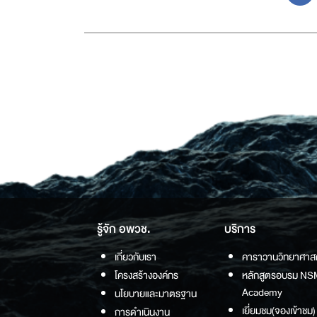
รู้จัก อพวช.
บริการ
เกี่ยวกับเรา
คาราวานวิทยาศาส
โครงสร้างองค์กร
หลักสูตรอบรม NS
Academy
นโยบายและมาตรฐาน
เยี่ยมชม(จองเข้าชม)
การดำเนินงาน