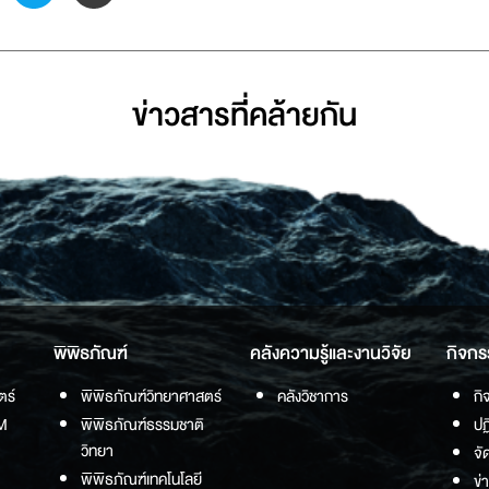
ข่าวสารที่่คล้ายกัน
พิพิธภัณฑ์
คลังความรู้และงานวิจัย
กิจกร
ตร์
พิพิธภัณฑ์วิทยาศาสตร์
คลังวิชาการ
กิ
M
พิพิธภัณฑ์ธรรมชาติ
ปฏ
วิทยา
จั
พิพิธภัณฑ์เทคโนโลยี
ข่