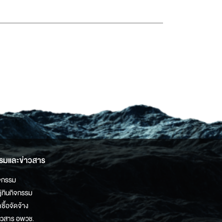
รมและข่าวสาร
จกรรม
ิทินกิจกรรม
ดซื้อจัดจ้าง
าวสาร อพวช.