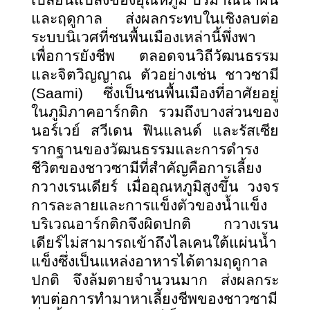
เปลี่ยนแปลงของอุณหภูมิ ปริมาณน้ำฝน
และฤดูกาล ส่งผลกระทบในเชิงลบต่อ
ระบบนิเวศที่ชนพื้นเมืองเหล่านี้พึ่งพา
เพื่อการยังชีพ ตลอดจนวิถีวัฒนธรรม
และจิตวิญญาณ ตัวอย่างเช่น ชาวซามี
(
Saami)
ซึ่งเป็นชนพื้นเมืองที่อาศัยอยู่
ในภูมิภาคอาร์กติก รวมถึงบางส่วนของ
นอร์เวย์ สวีเดน ฟินแลนด์ และรัสเซีย
รากฐานของวัฒนธรรมและการดำรง
ชีวิตของชาวซามีที่สำคัญคือการเลี้ยง
กวางเรนเดียร์ เมื่ออุณหภูมิสูงขึ้น วงจร
การละลายและการแข็งตัวของน้ำแข็ง
บริเวณอาร์กติกจึงผิดปกติ กวางเรน
เดียร์ไม่สามารถเข้าถึงไลเคนใต้แผ่นน้ำ
แข็งซึ่งเป็นแหล่งอาหารได้ตามฤดูกาล
ปกติ จึงล้มตายจำนวนมาก ส่งผลกระ
ทบต่อการทำมาหาเลี้ยงชีพของชาวซามี