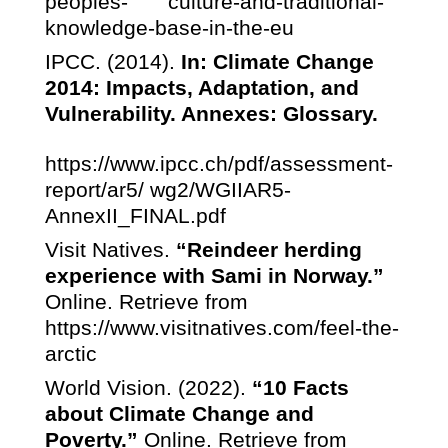
peoples-
culture-and-traditional-
knowledge-base-in-the-eu
IPCC. (2014).
In: Climate Change
2014: Impacts, Adaptation, and
Vulnerability. Annexes: Glossary.
https://www.ipcc.ch/pdf/assessment-
report/ar5/ wg2/WGIIAR5-
AnnexII_FINAL.pdf
Visit Natives.
“Reindeer herding
experience with Sami in Norway.”
Online. Retrieve from
https://www.visitnatives.com/feel-the-
arctic
World Vision. (2022).
“10 Facts
about Climate Change and
Poverty.”
Online. Retrieve from