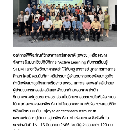
องค์การพิพิธภัณฑ์วิทยาศาสตร์แห่งชาติ (อพวช.) หรือ NSM
จัดการสัมมนาเชิงปฏิบัติการ “Active Learning กับการเรียนรู้
STEM และอาชีพวิทยาศาสตร์” ให้กับครู อาจารย์ บุคลากรทางการ
ศึกษา โดยมี ดร.นันทิดา ศรีเปารยะ ผู้อำนวยการกองพัฒนาธุรกิจ
สำนักพัฒนาธุรกิจและเครือข่าย อพวช. และดร.เอกพงศ์ ศรีเปารยะ
ผู้อำนวยการกองส่งเสริมและพัฒนาทักษะอนาคต สำนัก
วิทยาศาสตร์สู่ชุมชน อพวช. ร่วมเป็นวิทยากรบรรยายในหัวข้อ "แนว
โน้มและโอกาสของอาชีพ STEM ในอนาคต" และหัวข้อ "วางแผนชีวิต
พิชิตเป้าหมาย กับ Enjoysciencecareers.nsm.or.th
แพลตฟอร์ม" ปูเส้นทางสู่อาชีพ STEM แห่งอนาคต ซึ่งจัดขึ้นใน
ระหว่างวันที่ 15 - 16 มิถุนายน 2566 โดยมีผู้เข้าร่วมกว่า 120 คน