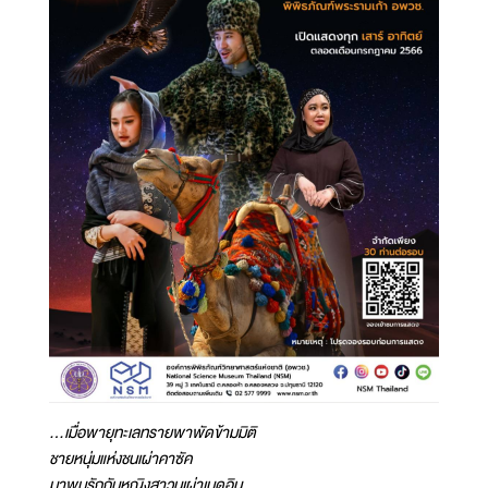
...เมื่อพายุทะเลทรายพาพัดข้ามมิติ
ชายหนุ่มแห่งชนเผ่าคาซัค
มาพบรักกับหญิงสาวนเผ่าเบดูอิน