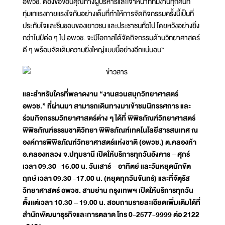
อพวช. ต้องขอขอบคุณทางผู้บริหารและเจ้าหน้าที่ทีมงานทุกคนที่
ทุ่มเทแรงกายแรงใจกันอย่างเต็มที่ทำให้การจัดกิจกรรมครั้งนี้เป็นที่
ประทับใจและชื่นชอบของเยาวชน และประชาชนทั่วไป โดยหวังอย่างยิ่ง
กว่าในปีต่อ ๆ ไป อพวช. จะมีโอกาสได้จัดกิจกรรมด้านวิทยาศาสตร์
ดี ๆ พร้อมจัดเต็มความยิ่งใหญ่แบบนี้อย่างอีกแน่นอน”
และสำหรับใครที่พลาดงาน “งานสวนสนุกวิทยาศาสตร์
อพวช.” ที่ผ่านมา สามารถเดินทางมาเข้าชมนิทรรศการ และ
ร่วมกิจกรรมวิทยาศาสตร์ต่าง ๆ ได้ที่ พิพิธภัณฑ์วิทยาศาสตร์
พิพิธภัณฑ์ธรรมชาติวิทยา พิพิธภัณฑ์เทคโนโลยีสารสนเทศ ณ
องค์การพิพิธภัณฑ์วิทยาศาสตร์แห่งชาติ (อพวช.) ต.คลองห้า
อ.คลองหลวง จ.ปทุมธานี เปิดให้บริการทุกวันอังคาร – ศุกร์
เวลา 09.30 -16.00 น. วันเสาร์ – อาทิตย์ และวันหยุดนักขัต
ฤกษ์ เวลา 09.30 -17.00 น. (หยุดทุกวันจันทร์) และที่จัตุรัส
วิทยาศาสตร์ อพวช. สามย่าน กรุงเทพฯ เปิดให้บริการทุกวัน
ตั้งแต่เวลา 10.30 – 19.00 น. สอบถามรายละเอียดเพิ่มเติมได้ที่
สำนักพัฒนาธุรกิจและการตลาด โทร 0-2577-9999 ต่อ 2122