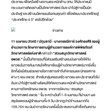
ประชาชน เพื่อหวังสร้างความตระหนักด้าน วทน. ให้ประชาชนมี
กระบวนการคิดอย่างเป็นวิทยาศาสตร์ อันจะนำไปสู่การเป็นนัก
ประดิษฐ์ และสร้างนวัตกรรมอันทรงคุณค่า เพื่อพัฒนาประเทศไทยสู่
“ประเทศไทย 4.0” ต่อไปอีกด้วย”
11 เมษายน 2560 / ปทุมธานี –นางกรรณิการ์ วงศ์ทองศิริ รองผู้
อำนวยการ รักษาการแทนผู้อำนวยการองค์การพิพิธภัณฑ์
วิทยาศาสตร์แห่งชาติ
กล่าวว่า
“สวนสนุกวิทยาศาสตร์
อพวช.”
นั้นเป็นกิจกรรมที่มีส่วนเสริมสร้างแรงบันดาลใจให้กับ
เยาวชนในการหันมาสนใจศึกษาเรียนรู้ด้านวิทยาศาสตร์มากยิ่งขึ้น
อีกทั้งยังมีส่วนช่วยขยายโอกาสการเข้าถึงกิจกรรมและนิทรรศการ
ต่าง ๆ ของ อพวช. สำหรับกลุ่มครอบครัว เยาวชน และประชาชนทั่วไป
อันจะนำไปสู่การสร้างสังคมให้เกิดความตระหนักด้านวิทยาศาสตร์
ตามภารกิจหลักของ อพวช. จากการจัดงาน “สวนสนุก
วิทยาศาสตร์ อพวช.” ขึ้น ระหว่างวันที่ 1-9 เมษายน ที่ผ่านมา ผล
สรุปยอดรวมผู้เข้าชมงานทั้ง 9 วัน ปรากฏว่ามีจำนวนมากถึง
109,765 คน นับว่าการจัดงานครั้งนี้ประสบความสำเร็จเกินความ