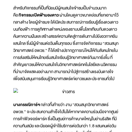
สำหรับกิจกรรมที่เป็นที่นิยมมีผู้คนสนใจเข้าชมเป็นจำนวนมาก
คือ
กิจกรรมเปิดฟ้ามองดาว
ผ่านโดมดูดาวขนาดย่อมที่ยกเอามาไว้
กลางห้าง โดยผู้เข้าชมจะได้เปิดประสบการณ์การเรียนรู้เรื่องดวงดาว
บนท้องฟ้า การดูทิศทางตำแหน่งของเราบนพื้นโลกเทียบกับดวงดาว
ค้นหาความฝันและสร้างสรรค์ความคิดสู่การเดินทางไปยังอวกาศอัน
แสนไกล ซึ่งมีผู้เข้าชมต่อวันเต็มทุกรอบ ซึ่งการจัดกิจกรรม “สวนสนุก
วิทยาศาสตร์ อพวช.” ก็ได้สร้างปรากฏการณ์ใหม่ให้กับสังคมไทยใน
การส่งเสริมให้คนไทยเริ่มสนใจเรียนรู้วิทยาศาสตร์กันมากยิ่งขึ้น ที่
สำคัญเยาวชนให้ความสนใจในวิทยาศาสตร์เทคโนโลยีและนวัตกรรม
ที่นำมาจัดแสดงอย่างมาก สามารถนำไปสู่การสร้างแรงบันดาลใจ
เพื่อสนับสนุนการเรียนรู้วิทยาศาสตร์แก่เยาวชนและประชาชนทั่วไป
นางกรรณิการ์ฯ
กล่าวทิ้งท้ายว่า งาน “สวนสนุกวิทยาศาสตร์
อพวช.” จะประสบความสำเร็จไปไม่ได้หากขาดความร่วมมือจากศูนย์
การค้าฟิวเจอร์พาร์ค ซึ่งเป็นศูนย์การค้าขนาดใหญ่ในย่านรังสิต ที่มี
ความทันสมัย และมียอดผู้เข้าใช้บริการต่อวันกว่า 1.8 แสนคนต่อวัน