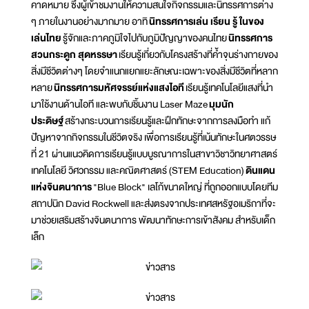
คาดหมาย ซึ่งผู้เข้าชมงานให้ความสนใจกิจกรรมและนิทรรศการต่าง
ๆ ภายในงานอย่างมากมาย อาทิ
นิทรรศการเล่น เรียน รู้ ในของ
เล่นไทย
รู้จักและภาคภูมิใจไปกับภูมิปัญญาของคนไทย
นิทรรศการ
สวนกระดูก สุดหรรษา
เรียนรู้เกี่ยวกับโครงสร้างที่ค้ำจุนร่างกายของ
สิ่งมีชีวิตต่างๆ โดยจำแนกแยกแยะลักษณะเฉพาะของสิ่งมีชีวิตที่หลาก
หลาย
นิทรรศการมหัศจรรย์แห่งแสงไอที
เรียนรู้เทคโนโลยีแสงที่นำ
มาใช้งานด้านไอที และพบกับชิ้นงาน Laser Maze
มุมนัก
ประดิษฐ์
สร้างกระบวนการเรียนรู้และฝึกทักษะจากการลงมือทำ แก้
ปัญหาจากกิจกรรมในชีวิตจริง เพื่อการเรียนรู้ที่เน้นทักษะในศตวรรษ
ที่ 21 ผ่านแนวคิดการเรียนรู้แบบบูรณาการในสาขาวิชาวิทยาศาสตร์
เทคโนโลยี วิศวกรรม และคณิตศาสตร์ (STEM Education)
ดินแดน
แห่งจินตนาการ
"Blue Block" เลโก้ขนาดใหญ่ ที่ถูกออกแบบโดยทีม
สถาปนิก David Rockwell และส่งตรงจากประเทศสหรัฐอเมริกาที่จะ
มาช่วยเสริมสร้างจินตนาการ พัฒนาทักษะการเข้าสังคม สำหรับเด็ก
เล็ก