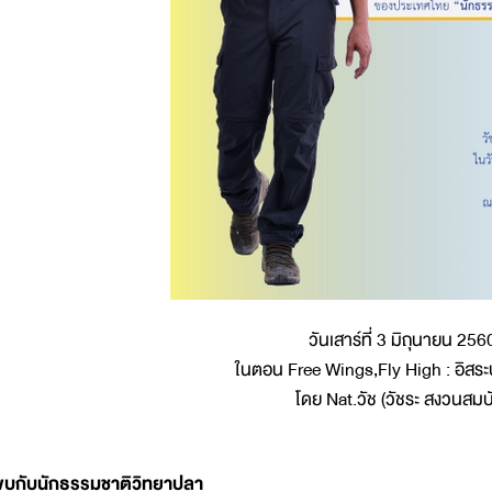
วันเสาร์ที่ 3 มิถุนายน 256
ในตอน Free Wings,Fly High : อิสร
โดย Nat.วัช (วัชระ สงวนสมบั
บกับนักธรรมชาติวิทยาปลา