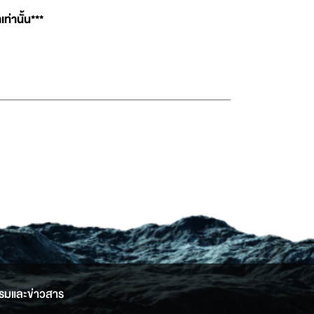
ท่านั้น***
รมและข่าวสาร