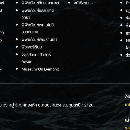
ตร์
พิพิธภัณฑ์วิทยาศาสตร์
คลังวิชาการ
กิ
M
พิพิธภัณฑ์ธรรมชาติ
ปฏ
วิทยา
จั
พิพิธภัณฑ์เทคโนโลยี
ข่
สารสนเทศ
วก
เส
พิพิธภัณฑ์พระรามเก้า
p
NS
ฟิวเจอร์เรียม
โล
จัตุรัสวิทยาศาสตร์
ร่
อพวช.
)
Museum On Demand
อี
in
ม 39 หมู่ 3 ต.คลองห้า อ.คลองหลวง จ.ปทุมธานี 12120
(ส
sa