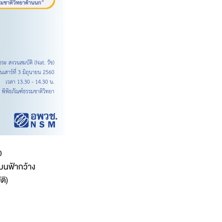
0
ะบนฟ้ากว้าง
ติ)