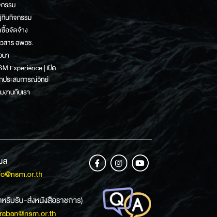
จกรรม
ิทินกิจกรรม
ดซื้อจัดจ้าง
าวสาร อพวช.
วนา
M Experience | เปิด
กประสบการณ์วิทย์
วมงานกับเรา
เมล
fo@nsm.or.th
ำหรับรับ-ส่งหนังสือราชการ)
raban@nsm.or.th