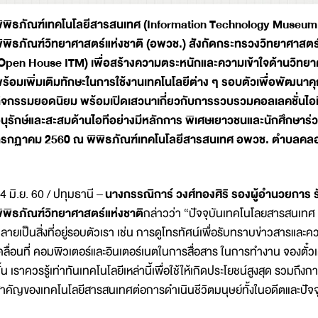
ิพิธภัณฑ์เทคโนโลยีสารสนเทศ (Information Technology Museum 
ิพิธภัณฑ์วิทยาศาสตร์แห่งชาติ (อพวช.) สังกัดกระทรวงวิทยาศาสตร
Open House ITM) เพื่อสร้างความตระหนักและความเข้าใจด้านวิทยา
ร้อมเพิ่มเติมทักษะในการใช้งานเทคโนโลยีต่าง ๆ รอบตัวเพื่อพัฒ
ิจกรรมยอดนิยม พร้อมเปิดเสวนาเกี่ยวกับการรวบรวมคอลเลคชั่นไอที 
นุรักษ์และสะสมด้านไอทีอย่างมีหลักการ พิเศษเยาวชนและนักศึกษาร่วมก
รกฏาคม 2560 ณ พิพิธภัณฑ์เทคโนโลยีสารสนเทศ อพวช. ตำบลคลอง
4 มิ.ย. 60 / ปทุมธานี –
นางกรรณิการ์ วงศ์ทองศิริ รองผู้อำนวยการ
ิพิธภัณฑ์วิทยาศาสตร์แห่งชาติ
กล่าวว่า “ปัจจุบันเทคโนโลยสารสนเทศ 
ลายเป็นสิ่งที่อยู่รอบตัวเรา เช่น การดูโทรทัศน์เพื่อรับทราบข่าวสารและ
คลื่อนที่ คอมพิวเตอร์และอินเตอร์เนตในการสื่อสาร ในการทำงาน จองตั๋วเครื
ั้น เราควรรู้เท่าทันเทคโนโลยีเหล่านี้เพื่อใช้ให้เกิดประโยชน์สูงสุด รวมถึง
ำคัญของเทคโนโลยีสารสนเทศต่อการดำเนินชีวิตมนุษย์ทั้งในอดีตและปัจจ