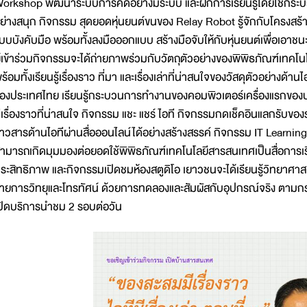
orkshop พัฒนาระบบการคิดอย่างมีระบบ และฝึกการเรียนรู้โดยใช้กร
ย่างสนุก กิจกรรม สุดยอดหุ่นยนต์ขนของ Relay Robot รู้จักกับโครงส
บบบังคับมือ พร้อมทั้งลงมือออกแบบ สร้างมือจับให้กับหุ่นยนต์เพื่อเอา
ู้เข้าร่วมกิจกรรมจะได้ถ่ายภาพร่วมกับวัตถุตัวอย่างของพิพิธภัณฑ์เท
ร้อมทั้งเรียนรู้เรื่องราว ที่มา และเรื่องเล่าที่น่าสนใจของวัสดุตัวอย่างด้
องประเทศไทย เรียนรู้กระบวนการทำงานของคอมพิวเตอร์เครื่องแรกของประเ
ีเรื่องราวที่น่าสนใจ กิจกรรม แชะ แชร์ ไอที กิจกรรมกดเช็คอินแลกรับของราง
่าวสารด้านไอทีผ่านสื่อออนไลน์ได้อย่างสร้างสรรค์ กิจกรรม IT Learning
ามารถเกิดมุมมองต่อยอดใช้พิพิธภัณฑ์เทคโนโลยีสารสนเทศเป็นสื่อการเรี
ระสิทธิภาพ และกิจกรรมเปิดชมห้องสตูดิโอ เยาวชนจะได้เรียนรู้วิทยาศา
ายการวิทยุและโทรทัศน์ ด้วยการทดลองและสัมผัสกับอุปกรณ์จริง ตามก
ปิดบริการนำชม 2 รอบต่อวัน