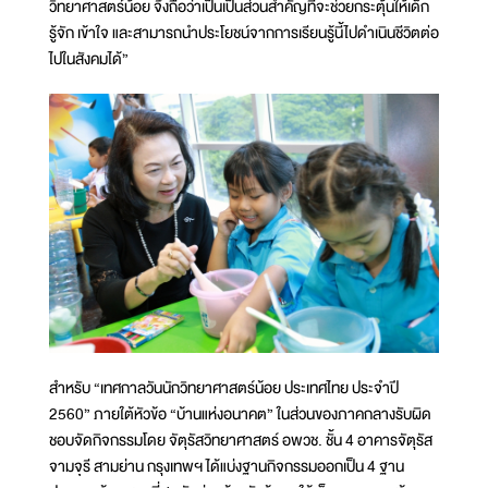
วิทยาศาสตร์น้อย จึงถือว่าเป็นเป็นส่วนสำคัญที่จะช่วยกระตุ้นให้เด็ก
รู้จัก เข้าใจ และสามารถนำประโยชน์จากการเรียนรู้นี้ไปดำเนินชีวิตต่อ
ไปในสังคมได้”
สำหรับ “เทศกาลวันนักวิทยาศาสตร์น้อย ประเทศไทย ประจำปี
2560” ภายใต้หัวข้อ “บ้านแห่งอนาคต” ในส่วนของภาคกลางรับผิด
ชอบจัดกิจกรรมโดย จัตุรัสวิทยาศาสตร์ อพวช. ชั้น 4 อาคารจัตุรัส
จามจุรี สามย่าน กรุงเทพฯ ได้แบ่งฐานกิจกรรมออกเป็น 4 ฐาน