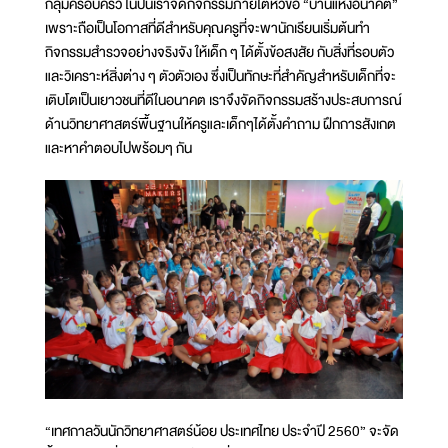
กลุ่มครอบครัว ในปีนี้เราจัดกิจกรรมภายใต้หัวข้อ “บ้านแห่งอนาคต”
เพราะถือเป็นโอกาสที่ดีสำหรับคุณครูที่จะพานักเรียนเริ่มต้นทำ
กิจกรรมสำรวจอย่างจริงจัง ให้เด็ก ๆ ได้ตั้งข้อสงสัย กับสิ่งที่รอบตัว
และวิเคราะห์สิ่งต่าง ๆ ตัวตัวเอง ซึ่งเป็นทักษะที่สำคัญสำหรับเด็กที่จะ
เติบโตเป็นเยาวชนที่ดีในอนาคต เราจึงจัดกิจกรรมสร้างประสบการณ์
ด้านวิทยาศาสตร์พื้นฐานให้ครูและเด็กๆได้ตั้งคำถาม ฝึกการสังเกต
และหาคำตอบไปพร้อมๆ กัน
“เทศกาลวันนักวิทยาศาสตร์น้อย ประเทศไทย ประจำปี 2560” จะจัด