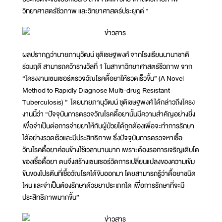
วิทยาศาสตร์ชีวภาพ และวิทยาศาสตร์ประยุกต์ "
ผลปรากฏว่านายภานุวัฒน์ ชุติเชษฐพงศ์ จากโรงเรียนนานาชาติ
ร่วมฤดี สามารถคว้ารางวัลที่ 1 ในสาขาวิทยาศาสตร์ชีวภาพ จาก
“โครงงานเซนเซอร์ตรวจวัณโรคดื้อยาให้รวดเร็วขึ้น” (A Novel
Method to Rapidly Diagnose Multi-drug Resistant
Tuberculosis) ” โดยนายภานุวัฒน์ ชุติเชษฐพงศ์ ได้กล่าวถึงโครง
งานนี้ว่า “ปัจจุบันการตรวจวัณโรคดื้อยานั้นมีความสำคัญอย่างยิ่ง
เพื่อจำเป็นต่อการจ่ายยาให้กับผู้ป่วยได้ถูกต้องเพื่อจะทำการรักษา
ได้อย่างรวดเร็วและมีประสิทธิภาพ ซึ่งปัจจุบันการตรวจหาเชื้อ
วัณโรคดื้อยาค่อนข้างใช้เวลานานมาก เพราะต้องรอการเจริญเติบโต
ของเชื้อดื้อยา ตนจึงสร้างเซนเซอร์วัดการเปลี่ยนแปลงของความเข้ม
ข้นของโปรตีนที่เชื้อวัณโรคได้ขับออกมา โดยสามารถรู้ว่าดื้อยาชนิด
ไหน และจำเป็นต้องรักษาด้วยยาประเภทใด เพื่อการรักษาที่จะมี
ประสิทธิภาพมากขึ้น”