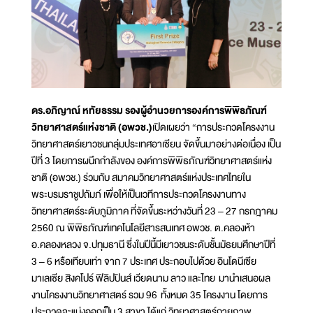
ดร.อภิญาณ์ หทัยธรรม รองผู้อำนวยการองค์การพิพิธภัณฑ์
วิทยาศาสตร์แห่งชาติ (อพวช.)
เปิดเผยว่า “การประกวดโครงงาน
วิทยาศาสตร์เยาวชนกลุ่มประเทศอาเซียน จัดขึ้นมาอย่างต่อเนื่อง เป็น
ปีที่ 3 โดยการผนึกกำลังของ องค์การพิพิธภัณฑ์วิทยาศาสตร์แห่ง
ชาติ (อพวช.) ร่วมกับ สมาคมวิทยาศาสตร์แห่งประเทศไทยใน
พระบรมราชูปถัมภ์ เพื่อให้เป็นเวทีการประกวดโครงงานทาง
วิทยาศาสตร์ระดับภูมิภาค ที่จัดขึ้นระหว่างวันที่ 23 – 27 กรกฎาคม
2560 ณ พิพิธภัณฑ์เทคโนโลยีสารสนเทศ อพวช. ต.คลองห้า
อ.คลองหลวง จ.ปทุมธานี ซึ่งในปีนี้มีเยาวชนระดับชั้นมัธยมศึกษาปีที่
3 – 6 หรือเทียบเท่า จาก 7 ประเทศ ประกอบไปด้วย อินโดนีเซีย
มาเลเซีย สิงคโปร์ ฟิลิปปินส์ เวียดนาม ลาว และไทย มานำเสนอผล
งานโครงงานวิทยาศาสตร์ รวม 96 ทั้งหมด 35 โครงงาน โดยการ
ประกวดจะแบ่งออกเป็น 3 สาขา ได้แก่ วิทยาศาสตร์กายภาพ