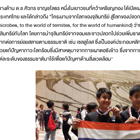
างด้าน ด.ช.ศิวกร ชาญชโลธร หนึ่งในเยาวชนที่คว้าเหรียญทอง ได้เปิดเผยว่า 
ระเทศไทย และได้กล่าวถึง “โครงงานจากโลกของจุลินทรีย์ สู่โลกของปลวก
icrobes, to the world of termites, for the world of humankind) ว่า
ุลินทรีย์กับโลก โดยการนำจุลินทรีย์จากจอมและจาวปลวกไปช่วยเพิ่มธา
ากต่อการย่อยสลายตามธรรมชาติ เช่น เซลลูโลส ซึ่งเป็นองค์ประกอบหลักขอ
่วยแก้ปัญหาภาวะโลกร้อนซึ่งมีสาเหตุมาจากการเผาตอซังข้าว ซึ่งจากการศึ
ต่ละระดับของธรรมชาติมาใช้เพื่อแก้ปัญหาด้านสิ่งแวดล้อม"