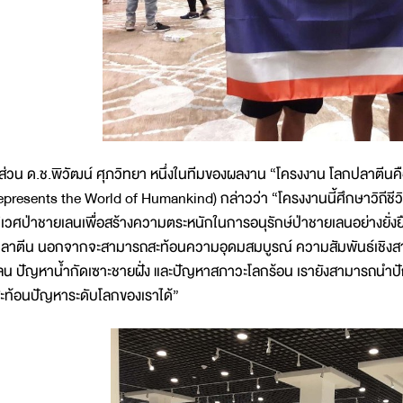
่วน ด.ช.พิวัฒน์ ศุภวิทยา หนึ่งในทีมของผลงาน “โครงงาน โลกปลาตีน
epresents the World of Humankind) กล่าวว่า “โครงงานนี้ศึกษาวิถีชี
ิเวศป่าชายเลนเพื่อสร้างความตระหนักในการอนุรักษ์ป่าชายเลนอย่างยั่งย
ลาตีน นอกจากจะสามารถสะท้อนความอุดมสมบูรณ์ ความสัมพันธ์เชิง
ลน ปัญหาน้ำกัดเซาะชายฝั่ง และปัญหาสภาวะโลกร้อน เรายังสามารถนำปั
ะท้อนปัญหาระดับโลกของเราได้”