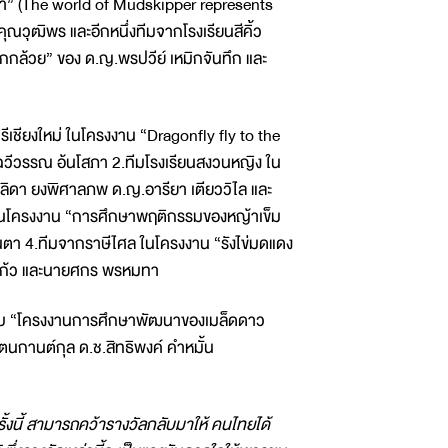
รา” (The world of Mudskipper represents
ณวุฒิพร และอีกหนึ่งทีมจากโรงเรียนสีคิ้ว
กกล้วย” ของ ด.ญ.พรปวีย์ เหมิกจันทึก และ
รีเชียงใหม่ ในโครงงาน “Dragonfly fly to the
ฉวีวรรณ อ้นโสภา 2.ทีมโรงเรียนสงวนหญิง ใน
ดา ยงพิศาลภพ ด.ญ.อารียา เตียววิไล และ
น ในโครงงาน “การศึกษาพฤติกรรมของหญ้าเข็ม
ันตา 4.ทีมจากราษีไศล ในโครงงาน “รังไข่มดแดง
สงแก้ว และนายศกร พรหมทา
ับ “โครงงานการศึกษาพัฒนาของเมล็ดดาว
ตนกานต์กุล ด.ช.สิทธิพงค์ คำหมั้น
ครั้งนี้ สามารถคว้ารางวัลกลับมาให้ คนไทยได้