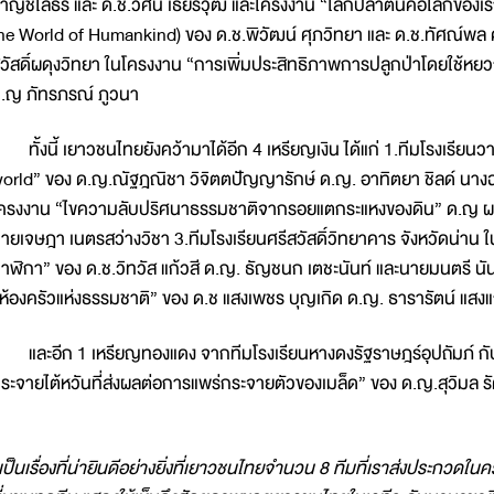
าญชโลธร และ ด.ช.วศิน เธียรวุฒิ และโครงงาน “โลกปลาตีนคือโลกของเ
he World of Humankind) ของ ด.ช.พิวัฒน์ ศุภวิทยา และ ด.ช.ทัศณ์พล คุ
วัสดิ์ผดุงวิทยา ในโครงงาน “การเพิ่มประสิทธิภาพการปลูกป่าโดยใช้หยว
.ญ ภัทรภรณ์ ภูวนา
ั้งนี้ เยาวชนไทยยังคว้ามาได้อีก 4 เหรียญเงิน ได้แก่ 1.ทีมโรงเรียนวา
orld” ของ ด.ญ.ณัฐฎณิชา วิจิตตปัญญารักษ์ ด.ญ. อาทิตยา ชิลด์ นาง
ครงงาน “ไขความลับปริศนาธรรมชาติจากรอยแตกระแหงของดิน” ด.ญ ผลิ
ายเจษฎา เนตรสว่างวิชา 3.ทีมโรงเรียนศรีสวัสดิ์วิทยาคาร จังหวัดน่า
าฬิกา” ของ ด.ช.วิทวัส แก้วสี ด.ญ. ธัญชนก เตชะนันท์ และนายมนตรี น
 ห้องครัวแห่งธรรมชาติ” ของ ด.ช แสงเพชร บุญเกิด ด.ญ. ธารารัตน์ แ
ละอีก 1 เหรียญทองแดง จากทีมโรงเรียนหางดงรัฐราษฎร์อุปถัมภ์ ก
ระจายไต้หวันที่ส่งผลต่อการแพร่กระจายตัวของเมล็ด” ของ ด.ญ.สุวิมล รั
เป็นเรื่องที่น่ายินดีอย่างยิ่งที่เยาวชนไทยจำนวน 8 ทีมที่เราส่งประกวดใน