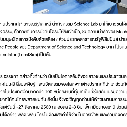
้านประเทศสาธารณรัฐเกาหลี นำกิจกรรม Science Lab มาให้เยาวชนได
ัจฉริยะ, ท้าทายกับการบังคับโดรนให้ยิงเข้าเป้า, ชมความน่ารักของ Mach
ับมนุษย์โดยการบังคับด้วยเสียง / ส่วนประเทศสาธารณรัฐฟิลิปปินส์ น
he People ของ Department of Science and Technology อาทิ โปรตีนจ
imulator (LocalSim) เป็นต้น
ร.อรรชกา กล่าวทิ้งท้ายว่า นับเป็นโอกาสอันดีของเยาวชนและประชาชนค
ทคโนโลยี สิ่งประดิษฐ์ และนวัตกรรมของโลกจากต่างประเทศที่นำมาร่วมกันจ
ายในประเทศอีกมากกว่า 100 หน่วยงานที่ทุ่มเทเต็มที่ช่วยกันเนรมิตงานนี้ใ
ยากให้คนไทยพลาดชมกัน ดังนั้น จึงขอเชิญทุกท่านให้เข้าชมงานมหกรรม
ั้งแต่วันนี้ -27 สิงหาคม 2560 ณ ฮอลล์ 2-8 อิมแพ็ค เมืองทองธานี ร่วมส
มได้อย่างเพลิดเพลิน โดยไม่ต้องเสียค่าใช้จ่ายในการเข้าชมและร่วมกิจกร