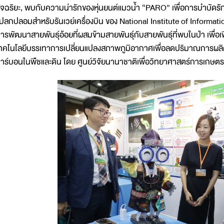
ัจฉริยะ, พบกับความน่ารักของหุ่นยนต์แมวน้ำ “PARO” เพื่อการบำบัดรั
ปลกปลอมสำหรับรันเวย์เครื่องบิน ของ National Institute of Infor
ารพัฒนาสายพันธุ์อ้อยที่ผสมข้ามสายพันธุ์กับสายพันธุ์ที่พบในป่า เพื่
ทคโนโลยีบรรเทาการเปลี่ยนแปลงสภาพภูมิอากาศเพื่อลดปริมาณการผลิต
าร์บอนในพืชและดิน โดย ศูนย์วิจัยนานาชาติเพื่อวิทยาศาสตร์การเกษตรแ