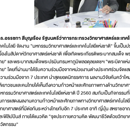
ร.อรรชกา สีบุญเรือง รัฐมนตรีว่าการกระทรวงวิทยาศาสตร์และเทคโ
ทคโนโลยี จัดงาน “มหกรรมวิทยาศาสตร์และเทคโนโลยีแห่งชาติ” ขึ้นเป็นประจ
นื่องในสัปดาห์วิทยาศาสตร์แห่งชาติ เพื่อเทิดพระเกียรติพระบาทสมเด็จ พ
ทย” และพระบาทสมเด็จพระปรมินทรมหาภูมิพลอดุลยเดชฯ “พระบิดาแห่งเ
ทย” โดยที่ผ่านมาได้รับความร่วมมือจากหน่วยงานต่างประเทศร่วมจัดแสดงต
วามร่วมมือจาก 7 ประเทศ นำสุดยอดนิทรรศการ ผลงานวิจัยค้นคว้าใหม่ๆ
ห้เยาวชนและคนไทยได้เห็นถึงความก้าวหน้าและศักยภาพทางด้านวิทยาศาสต
หกรรมวิทยาศาสตร์และเทคโนโลยีแห่งชาติ ปี 2560 สมกับเป็นกิจกรรมที่ยิ่
นการแสดงผลงานความก้าวหน้าและศักยภาพทางวิทยาศาสตร์เทคโนโลยีที
ิทยาศาสตร์ที่มีต่อกันระหว่างไทยกับอีก 7 ประเทศ อาทิ ญี่ปุ่น สหราชอาณ
ละฟิลิปปินส์ ภายใต้แนวคิด “จุดประกายความคิด พัฒนาชีวิตด้วยวิทยาศาสต
วัตกรรม”