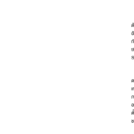
ด
อ
ก
t
S
ด
เ
ภ
อ
ต
ช