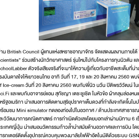
้าน British Council ผู้แทนแห่งสหราชอาณาจักร จัดแสดงผลงานภายใต้
cientists” ร่วมสร้างนักวิทยาศาสตร์ รุ่นใหม่ไปกับโครงการทุนนิวตัน 
choolLabber ตัวจริงเสียงจริงที่จะมาให้ความรู้เกี่ยวกับอาชีพสะเต็มที่น
รงบันดาลใจให้เยาวชนไทย อาทิ วันที่ 17, 19 และ 20 สิงหาคม 2560 พบพี
f Ice-cream วันที่ 20 สิงหาคม 2560 พบกับพี่นิว นวีน ปิติพรวิวัฒน์ ในห
ci.Fi และพบกับอาจารย์แอน สุกัชญา เตชะชูเชิด ในหัวข้อ ผ้าคลุมล่องหนแ
หรัฐอเมริกา นำเสนอการติดตามสุริยุปราคาเต็มดวงที่กำลังจะเกิดขึ้นในปร
ร้อมชม Mini simulator ทดลองท่องไปในอวกาศ / ด้านประเทศสาธารณร
ละวิวัฒนาการคณิตศาสตร์ การกำเนิดตัวเลขโดยบอกเล่าผ่านนิทาน 6 เรื
ระเทศญี่ปุ่น นำเสนอนวัตกรรมก้าวล้ำนำสมัยด้านอวกาศและการบิน โด
ทรกเตอร์ติดตั้งอุปกรณ์ควบคุมพวงมาลัยไฟฟ้าอัตโนมัติด้วยระบบ GSNN 