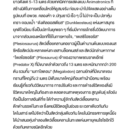
ยาวตั้งแต่ 5-13 เมตร ด้วยเทคนิคการแสดงแบบ Animatronics ที่
สร้างมิติในการเคลื่อนไหวให้ดูสมจริง ก่อนจะนำไปจัดแสดงอย่างเต็ม
รูปแบบที่ อพวช. คลองห้า จ.ปทุมธานี เร็ว ๆ นี้ ไม่ว่าจะเป็น ปลาหุ้ม
เกราะจอมขม้ำ “ดังเคิลออสเตียส” (Dunkleosteus) แห่งมหาสมุทร
ยุคดีโวเนียน ซึ่งเป็นปลาในยุคแรก ๆ ที่เริ่มมีขากรรไกรซึ่งวิวัฒนาการ
มาจากส่วนของเหงือกที่ใช้ในการหายใจ, “เพลซิโอซอรัส”
(Plesiosaurus) สัตว์เลื้อยคลานคอยาวผู้เป็นตำนานต้นแบบของเนส
ซีหรือสัตว์ประหลาดแห่งทะเลสาบล็อคเนสส์ และสัตว์นักล่ามหากาฬ
“ไพลโอซอรัส” (Pliosaurus) เจ้าของฉายาเพชฌฆาตเอ๊กซ์
(Predator X) ที่มีขนาดลำตัวยาวถึง 13 เมตร และหนักมากกว่า 200
ตัน รวมทั้ง “เมกาโลดอน” (Megalodon) ฉลามยักษ์ที่มีขนาดของ
กรามที่ใหญ่ถึง 2 เมตร มีฟันขนาดใหญ่เกือบเท่าฝ่ามือคน พร้อม
เรียนรู้เกี่ยวกับวิวัฒนาการ การปรับตัว และการดำรงชีวิตของสิ่งมี
ชีวิตขนาดใหญ่ในท้องทะเล ตลอดจนสาเหตุของการ สูญพันธุ์ แล้วยัง
ถือเป็นโอกาสอันดีที่จะได้ทำความรู้จักกับสัตว์เลื้อยคลาน
ดึกดำบรรพ์ในทะเล ซึ่งเคยมีชีวิตอยู่ในช่วงระยะเวลาเดียวกันกับ
ไดโนเสาร์ แต่ไม่จัดว่าเป็นสัตว์กลุ่มเดียวกัน โดยในนิทรรศการชุดนี้ยัง
ได้นำเสนอหุ่นจำลองสัตว์เลื้อยคลานในทะเลแห่งมหายุคเมโซโซอิกไว้
ด้วยกันหลายชนิดอีกด้วย