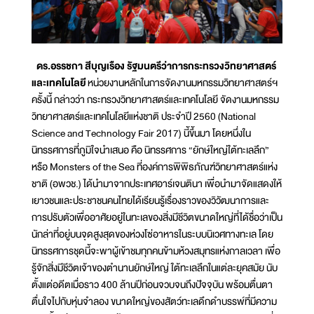
ดร.อรรชกา สีบุญเรือง รัฐมนตรีว่าการกระทรวงวิทยาศาสตร์
และเทคโนโลยี
หน่วยงานหลักในการจัดงานมหกรรมวิทยาศาสตร์ฯ
ครั้งนี้ กล่าวว่า กระทรวงวิทยาศาสตร์และเทคโนโลยี จัดงานมหกรรม
วิทยาศาสตร์และเทคโนโลยีแห่งชาติ ประจำปี 2560 (National
Science and Technology Fair 2017) นี้ขึ้นมา โดยหนึ่งใน
นิทรรศการที่ภูมิใจนำเสนอ คือ นิทรรศการ “ยักษ์ใหญ่ใต้ทะเลลึก”
หรือ Monsters of the Sea ที่องค์การพิพิธภัณฑ์วิทยาศาสตร์แห่ง
ชาติ (อพวช.) ได้นำมาจากประเทศอาร์เจนตินา เพื่อนำมาจัดแสดงให้
เยาวชนและประชาชนคนไทยได้เรียนรู้เรื่องราวของวิวัฒนาการและ
การปรับตัวเพื่ออาศัยอยู่ในทะเลของสิ่งมีชีวิตขนาดใหญ่ที่ได้ชื่อว่าเป็น
นักล่าที่อยู่บนจุดสูงสุดของห่วงโซ่อาหารในระบบนิเวศทางทะเล โดย
นิทรรศการชุดนี้จะพาผู้เข้าชมทุกคนข้ามห้วงสมุทรแห่งกาลเวลา เพื่อ
รู้จักสิ่งมีชีวิตเจ้าของตำนานยักษ์ใหญ่ ใต้ทะเลลึกในแต่ละยุคสมัย นับ
ตั้งแต่อดีตเมื่อราว 400 ล้านปีก่อนจวบจนถึงปัจจุบัน พร้อมตื่นตา
ตื่นใจไปกับหุ่นจำลอง ขนาดใหญ่ของสัตว์ทะเลดึกดำบรรพ์ที่มีความ