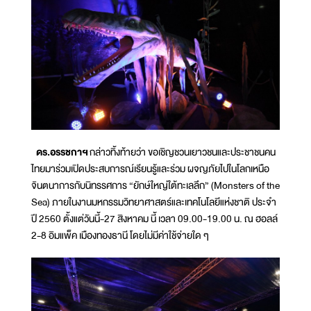
ดร.อรรชกาฯ
กล่าวทิ้งท้ายว่า ขอเชิญชวนเยาวชนและประชาชนคน
ไทยมาร่วมเปิดประสบการณ์เรียนรู้และร่วม ผจญภัยไปในโลกเหนือ
จินตนาการกับนิทรรศการ “ยักษ์ใหญ่ใต้ทะเลลึก” (Monsters of the
Sea) ภายในงานมหกรรมวิทยาศาสตร์และเทคโนโลยีแห่งชาติ ประจำ
ปี 2560 ตั้งแต่วันนี้-27 สิงหาคม นี้ เวลา 09.00-19.00 น. ณ ฮอลล์
2-8 อิมแพ็ค เมืองทองธานี โดยไม่มีค่าใช้จ่ายใด ๆ