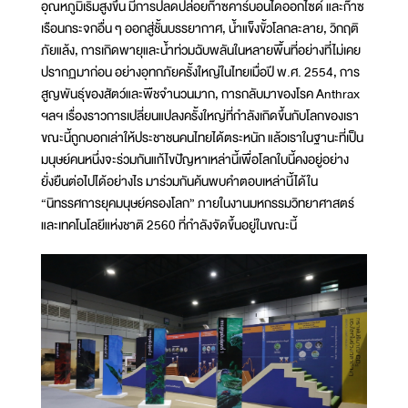
อุณหภูมิเริ่มสูงขึ้น มีการปลดปล่อยก๊าซคาร์บอนไดออกไซด์ และก๊าซ
เรือนกระจกอื่น ๆ ออกสู่ชั้นบรรยากาศ, น้ำแข็งขั้วโลกละลาย, วิกฤติ
ภัยแล้ง, การเกิดพายุและน้ำท่วมฉับพลันในหลายพื้นที่อย่างที่ไม่เคย
ปรากฏมาก่อน อย่างอุทกภัยครั้งใหญ่ในไทยเมื่อปี พ.ศ. 2554, การ
สูญพันธุ์ของสัตว์และพืชจำนวนมาก, การกลับมาของโรค Anthrax
ฯลฯ เรื่องราวการเปลี่ยนแปลงครั้งใหญ่ที่กำลังเกิดขึ้นกับโลกของเรา
ขณะนี้ถูกบอกเล่าให้ประชาชนคนไทยได้ตระหนัก แล้วเราในฐานะที่เป็น
มนุษย์คนหนึ่งจะร่วมกันแก้ไขปัญหาเหล่านี้เพื่อโลกใบนี้คงอยู่อย่าง
ยั่งยืนต่อไปได้อย่างไร มาร่วมกันค้นพบคำตอบเหล่านี้ได้ใน
“นิทรรศการยุคมนุษย์ครองโลก” ภายในงานมหกรรมวิทยาศาสตร์
และเทคโนโลยีแห่งชาติ 2560 ที่กำลังจัดขึ้นอยู่ในขณะนี้