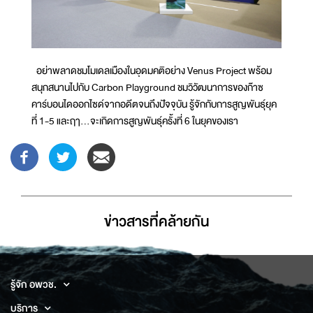
อย่าพลาดชมโมเดลเมืองในอุดมคติอย่าง Venus Project พร้อม
สนุกสนานไปกับ Carbon Playground ชมวิวัฒนาการของก๊าซ
คาร์บอนไดออกไซด์จากอดีตจนถึงปัจจุบัน รู้จักกับการสูญพันธุ์ยุค
ที่ 1-5 และฤา...จะเกิดการสูญพันธุ์ครั้งที่ 6 ในยุคของเรา
ข่าวสารที่่คล้ายกัน
รู้จัก อพวช.
บริการ