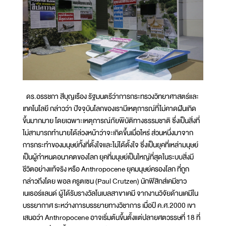
ดร.อรรชกา สีบุญเรือง รัฐมนตรีว่าการกระทรวงวิทยาศาสตร์และ
เทคโนโลยี กล่าวว่า ปัจจุบันโลกของเรามีเหตุการณ์ที่ไม่คาดฝันเกิด
ขึ้นมากมาย โดยเฉพาะเหตุการณ์ภัยพิบัติทางธรรมชาติ ซึ่งเป็นสิ่งที่
ไม่สามารถทำนายได้ล่วงหน้าว่าจะเกิดขึ้นเมื่อไหร่ ส่วนหนึ่งมาจาก
การกระทำของมนุษย์ทั้งที่ตั้งใจและไม่ได้ตั้งใจ ซึ่งเป็นยุคที่เหล่ามนุษย์
เป็นผู้กำหนดอนาคตของโลก ยุคที่มนุษย์เป็นใหญ่ที่สุดในระบบสิ่งมี
ชีวิตอย่างแท้จริง หรือ Anthropocene ยุคมนุษย์ครองโลก ที่ถูก
กล่าวถึงโดย พอล ครูตเซน (Paul Crutzen) นักฟิสิกส์เคมีชาว
เนเธอร์แลนด์ ผู้ได้รับรางวัลโนเบลสาขาเคมี จากงานวิจัยด้านเคมีใน
บรรยากาศ ระหว่างการบรรยายทางวิชาการ เมื่อปี ค.ศ.2000 เขา
เสนอว่า Anthropocene อาจเริ่มต้นขึ้นตั้งแต่ปลายศตวรรษที่ 18 ที่