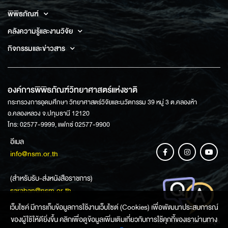
พิพิธภัณฑ์
คลังความรู้และงานวิจัย
กิจกรรมและข่าวสาร
องค์การพิพิธภัณฑ์วิทยาศาสตร์แห่งชาติ
กระทรวงการอุดมศึกษา วิทยาศาสตร์วิจัยและนวัตกรรม 39 หมู่ 3 ต.คลองห้า
อ.คลองหลวง จ.ปทุมธานี 12120
โทร: 02577-9999, แฟกซ์ 02577-9900
อีเมล
info@nsm.or.th
(สำหรับรับ-ส่งหนังสือราชการ)
saraban@nsm.or.th
เว็บไซค์ มีการเก็บข้อมูลการใช้งานเว็บไซต์ (Cookies) เพื่อพัฒนาประสบการณ์
ของผู้ใช้ให้ดียิ่งขึ้น คลิกเพื่อดูข้อมูลเพิ่มเติมเกี่ยวกับการใช้คุกกี้ของเราผ่านทาง
ช่องทางการสอบถามข้อมูล