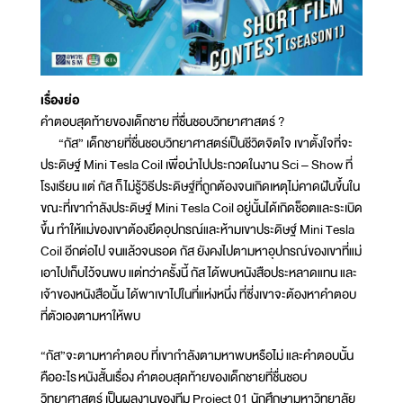
เรื่องย่อ
คำตอบสุดท้ายของเด็กชาย ที่ชื่นชอบวิทยาศาสตร์ ?
“กัส” เด็กชายที่ชื่นชอบวิทยาศาสตร์เป็นชีวิตจิตใจ เขาตั้งใจที่จะ
ประดิษฐ์ Mini Tesla Coil เพื่อนำไปประกวดในงาน Sci – Show ที่
โรงเรียน แต่ กัส ก็ไม่รู้วิธีประดิษฐ์ที่ถูกต้องจนเกิดเหตุไม่คาดฝันขึ้นใน
ขณะที่เขากำลังประดิษฐ์ Mini Tesla Coil อยู่นั้นได้เกิดช็อตและระเบิด
ขึ้น ทำให้แม่ของเขาต้องยึดอุปกรณ์และห้ามเขาประดิษฐ์ Mini Tesla
Coil อีกต่อไป จนแล้วจนรอด กัส ยังคงไปตามหาอุปกรณ์ของเขาที่แม่
เอาไปเก็บไว้จนพบ แต่ทว่าครั้งนี้ กัส ได้พบหนังสือประหลาดแทน และ
เจ้าของหนังสือนั้น ได้พาเขาไปในที่แห่งหนึ่ง ที่ซี่งเขาจะต้องหาคำตอบ
ที่ตัวเองตามหาให้พบ
“กัส”จะตามหาคำตอบ ที่เขากำลังตามหาพบหรือไม่ และคำตอบนั้น
คืออะไร หนังสั้นเรื่อง คำตอบสุดท้ายของเด็กชายที่ชื่นชอบ
วิทยาศาสตร์ เป็นผลงานของทีม Project 01 นักศึกษามหาวิทยาลัย