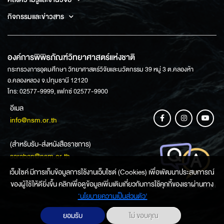
กิจกรรมและข่าวสาร
องค์การพิพิธภัณฑ์วิทยาศาสตร์แห่งชาติ
กระทรวงการอุดมศึกษา วิทยาศาสตร์วิจัยและนวัตกรรม 39 หมู่ 3 ต.คลองห้า
อ.คลองหลวง จ.ปทุมธานี 12120
โทร: 02577-9999, แฟกซ์ 02577-9900
อีเมล
info@nsm.or.th
(สำหรับรับ-ส่งหนังสือราชการ)
saraban@nsm.or.th
เว็บไซค์ มีการเก็บข้อมูลการใช้งานเว็บไซต์ (Cookies) เพื่อพัฒนาประสบการณ์
ของผู้ใช้ให้ดียิ่งขึ้น คลิกเพื่อดูข้อมูลเพิ่มเติมเกี่ยวกับการใช้คุกกี้ของเราผ่านทาง
ช่องทางการสอบถามข้อมูล
‘นโยบายความเป็นส่วนตัว'
ยอมรับ
ไม่ ขอบคุณ