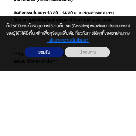
จัดกิจกรรมในเวลา 13.30 - 14.30 น. ณ ห้องการแสดงทาง
วิทยาศาสตร์ พิพิธภัณฑ์ธรรมชาติวิทยา รับจำนวน 60 คน
เว็บไซค์ มีการเก็บข้อมูลการใช้งานเว็บไซต์ (Cookies) เพื่อพัฒนาประสบการณ์
ของผู้ใช้ให้ดียิ่งขึ้น คลิกเพื่อดูข้อมูลเพิ่มเติมเกี่ยวกับการใช้คุกกี้ของเราผ่านทาง
สนใจสำรองที่นั่งได้ที่ Facebook : พิพิธภัณฑ์ธรรมชาติวิทยา
‘นโยบายความเป็นส่วนตัว'
ยอมรับ
ไม่ ขอบคุณ
***หมายเหตุ กิจกรรมนี้สำหรับผู้เข้าเยี่ยมชมพิพิธภัณฑ์
ธรรมชาติวิทยาเท่านั้น***
ข่าวสารที่่คล้ายกัน
รู้จัก อพวช.